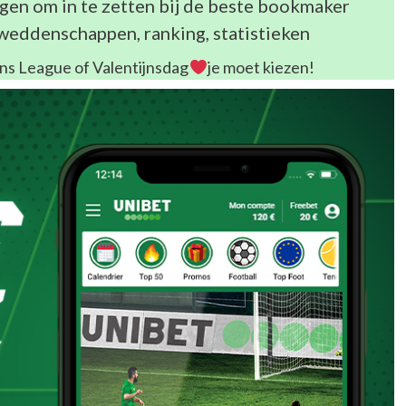
ngen om in te zetten bij de beste bookmaker
tweddenschappen, ranking, statistieken
ns League of Valentijnsdag
je moet kiezen!