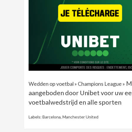
M
Wedden op voetbal
»
Champions League
»
aangeboden door Unibet voor uw e
voetbalwedstrijd en alle sporten
Labels:
Barcelona
,
Manchester United