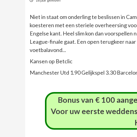
18 jaar geleden
Niet in staat om onderling te beslissen in C
koesteren met een steriele overheersing voo
Engelse kant. Heel slim kon dan voorspellen 
League-finale gaat. Een open terugkeer naar 
voetbalavond...
Kansen op Betclic
Manchester Utd 1.90 Gelijkspel 3.30 Barcelo
Bonus van € 100 aang
Voor uw eerste weddensc