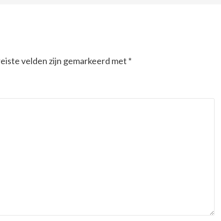
eiste velden zijn gemarkeerd met
*