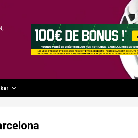
N,
ker
arcelona