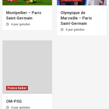
Montpellier – Paris
Olympique de
Saint-Germain
Marseille – Paris
Saint-Germain
4 jaar geleden
4 jaar geleden
Franse beker
OM-PSG
4 jaar geleden