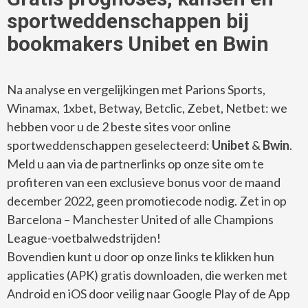
sportweddenschappen bij
bookmakers Unibet en Bwin
Na analyse en vergelijkingen met Parions Sports,
Winamax, 1xbet, Betway, Betclic, Zebet, Netbet: we
hebben voor u de 2 beste sites voor online
sportweddenschappen geselecteerd:
Unibet
&
Bwin
.
Meld u aan via de partnerlinks op onze site om te
profiteren van een exclusieve bonus voor de maand
december 2022, geen promotiecode nodig. Zet in op
Barcelona – Manchester United of alle Champions
League-voetbalwedstrijden!
Bovendien kunt u door op onze links te klikken hun
applicaties (APK) gratis downloaden, die werken met
Android en iOS door veilig naar Google Play of de App