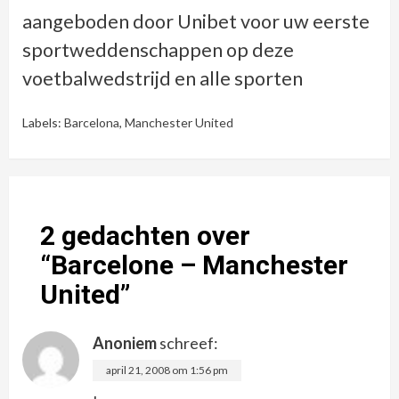
aangeboden door Unibet voor uw eerste
sportweddenschappen op deze
voetbalwedstrijd en alle sporten
Labels:
Barcelona
,
Manchester United
2 gedachten over
“
Barcelone – Manchester
United
”
Anoniem
schreef:
april 21, 2008 om 1:56 pm