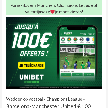
Parijs-Bayern München
: Champions League of
Valentijnsdag
je moet kiezen!
Wedden op voetbal
»
Champions League
»
Barcelona-Manchester United
€ 100