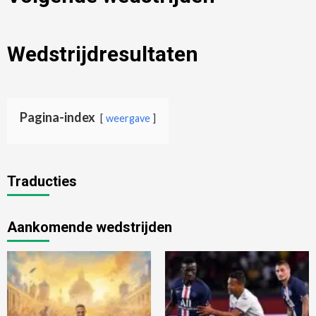
Wedstrijdresultaten
Pagina-index
weergave
Traducties
Aankomende wedstrijden