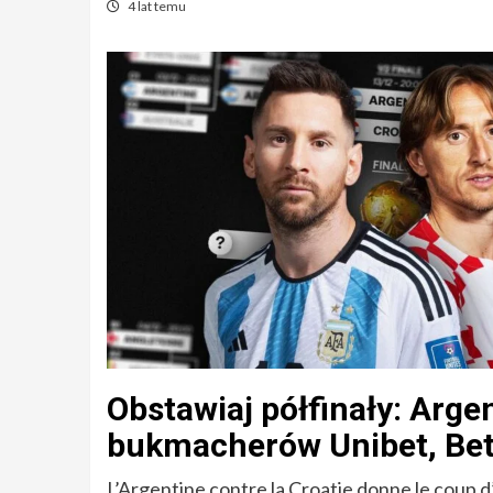
4 lat temu
Obstawiaj półfinały: Arg
bukmacherów Unibet, Betc
L’Argentine contre la Croatie donne le coup d