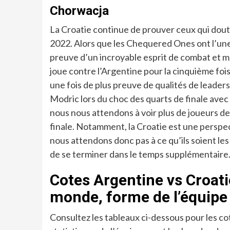
Chorwacja
La Croatie continue de prouver ceux qui dout
2022. Alors que les Chequered Ones ont l’une d
preuve d’un incroyable esprit de combat et ma
joue contre l’Argentine pour la cinquième foi
une fois de plus preuve de qualités de leader
Modric lors du choc des quarts de finale avec l
nous nous attendons à voir plus de joueurs de 3
finale. Notamment, la Croatie est une perspec
nous attendons donc pas à ce qu’ils soient le
de se terminer dans le temps supplémentaire
Cotes Argentine vs Croati
monde, forme de l’équipe
Consultez les tableaux ci-dessous pour les cot