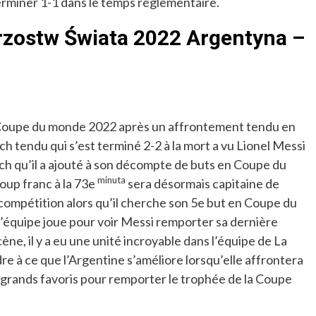
terminer 1-1 dans le temps réglementaire.
rzostw Świata 2022 Argentyna –
 la Coupe du monde 2022 après un affrontement tendu en
h tendu qui s’est terminé 2-2 à la mort a vu Lionel Messi
tch qu’il a ajouté à son décompte de buts en Coupe du
minuta
oup franc à la 73e
sera désormais capitaine de
 compétition alors qu’il cherche son 5e but en Coupe du
l’équipe joue pour voir Messi remporter sa dernière
ène, il y a eu une unité incroyable dans l’équipe de La
e à ce que l’Argentine s’améliore lorsqu’elle affrontera
es grands favoris pour remporter le trophée de la Coupe