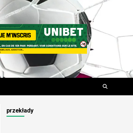
przekłady