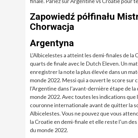
finale. Pariez sur Argentine vs Croatie pour 
Zapowiedź półfinału Mist
Chorwacja
Argentyna
L’Albicelestes a atteint les demi-finales de
quarts de finale avec le Dutch Eleven. Un matc
enregistrer la note la plus élevée dans un ma
monde 2022. Messi qui a ouvert le score sur c
l’Argentine dans l’avant-dernière étape de la
monde 2022. Avec toutes les indications que 
couronne internationale avant de quitter la sc
Albicelestes. Vous ne pouvez que vous attendr
la Croatie en demi-finale et elle reste l’un d
du monde 2022.