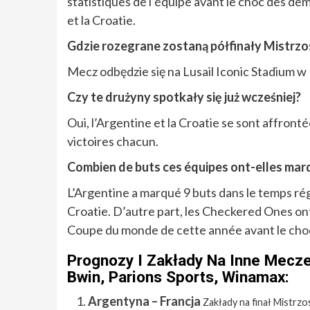
statistiques de l’équipe avant le choc des de
et la Croatie.
Gdzie rozegrane zostaną półfinały Mistr
Mecz odbędzie się na Lusail Iconic Stadium w
Czy te drużyny spotkały się już wcześniej?
Oui, l’Argentine et la Croatie se sont affront
victoires chacun.
Combien de buts ces équipes ont-elles marq
L’Argentine a marqué 9 buts dans le temps rég
Croatie. D’autre part, les Checkered Ones on
Coupe du monde de cette année avant le choc 
Prognozy I Zakłady Na Inne Mecze
Bwin, Parions Sports, Winamax:
Argentyna – Francja
Zakłady na finał Mistrzo