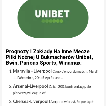
Prognozy I Zakłady Na Inne Mecze
Piłki Nożnej U Bukmacherów Unibet,
Bwin, Parions Sports, Winamax:
Marsylia – Liverpool
Coup d’envoi du match : Mardi
11 Décembre, 20h45 Après une...
Arsenal-Liverpool
Za ich 200. konfrontację, ale
pierwszą w League of...
Chelsea-Liverpool
Liverpool wierzył, że postąpił