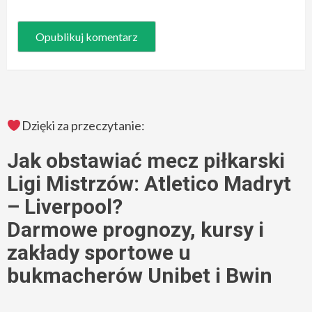
Dzięki za przeczytanie:
Jak obstawiać mecz piłkarski
Ligi Mistrzów: Atletico Madryt
– Liverpool?
Darmowe prognozy, kursy i
zakłady sportowe u
bukmacherów Unibet i Bwin