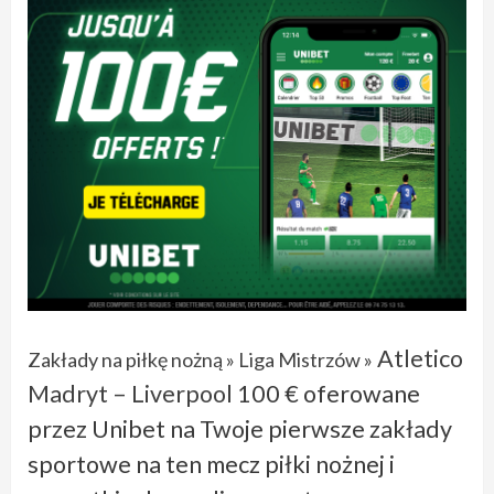
Atletico
Zakłady na piłkę nożną
»
Liga Mistrzów
»
Madryt – Liverpool
100 € oferowane
przez Unibet na Twoje pierwsze zakłady
sportowe na ten mecz piłki nożnej i