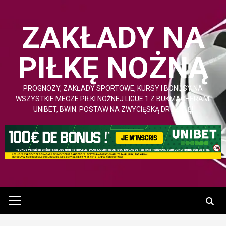
Przejdź
do
ZAKŁADY NA
treści
PIŁKĘ NOŻNĄ
PROGNOZY, ZAKŁADY SPORTOWE, KURSY I BONUSY NA
WSZYSTKIE MECZE PIŁKI NOŻNEJ LIGUE 1 Z BUKMACHERAMI
UNIBET, BWIN: POSTAW NA ZWYCIĘSKĄ DRUŻYNĘ!
Menu
Główne