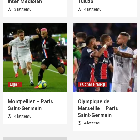
Inter Mediolan
Tuluza
3 lat temu
4 lat temu
Liga 1
Puchar Francji
Montpellier – Paris
Olympique de
Saint-Germain
Marseille – Paris
Saint-Germain
4 lat temu
4 lat temu