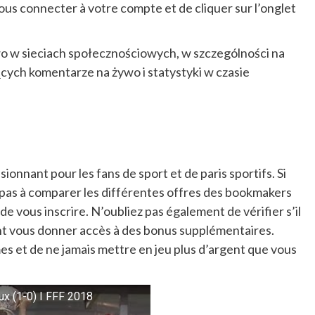
ous connecter à votre compte et de cliquer sur l’onglet
.
o w sieciach społecznościowych, w szczególności na
ących komentarze na żywo i statystyki w czasie
nnant pour les fans de sport et de paris sportifs. Si
z pas à comparer les différentes offres des bookmakers
t de vous inscrire. N’oubliez pas également de vérifier s’il
nt vous donner accès à des bonus supplémentaires.
mes et de ne jamais mettre en jeu plus d’argent que vous
ux (1-0) I FFF 2018