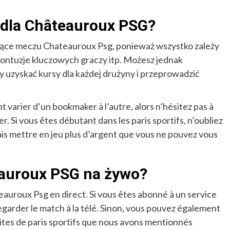
y dla Châteauroux PSG?
zące meczu Chateauroux Psg, ponieważ wszystko zależy
 kontuzje kluczowych graczy itp. Możesz jednak
 uzyskać kursy dla każdej drużyny i przeprowadzić
t varier d’un bookmaker à l’autre, alors n’hésitez pas à
r. Si vous êtes débutant dans les paris sportifs, n’oubliez
ais mettre en jeu plus d’argent que vous ne pouvez vous
eauroux PSG na żywo?
teauroux Psg en direct. Si vous êtes abonné à un service
regarder le match à la télé. Sinon, vous pouvez également
 sites de paris sportifs que nous avons mentionnés