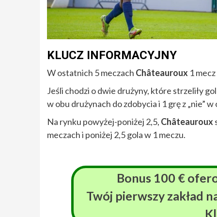
KLUCZ INFORMACYJNY
W ostatnich 5 meczach
Châteauroux
1 mecz 
Jeśli chodzi o dwie drużyny, które strzeliły g
w obu drużynach do zdobycia i 1 grę z „nie” w
Na rynku powyżej-poniżej 2,5,
Châteauroux
s
meczach i poniżej 2,5 gola w 1 meczu.
Bonus 100 € ofer
Twój pierwszy zakład na
Kl