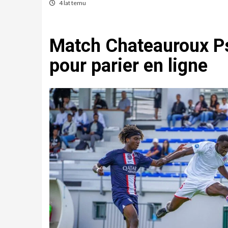
4 lat temu
Match Chateauroux Psg 
pour parier en ligne