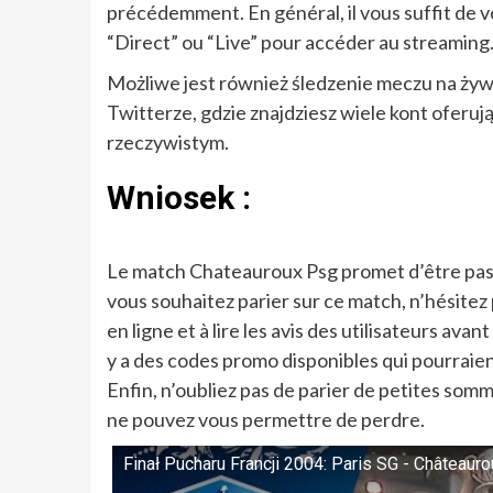
précédemment. En général, il vous suffit de v
“Direct” ou “Live” pour accéder au streaming
Możliwe jest również śledzenie meczu na żyw
Twitterze, gdzie znajdziesz wiele kont oferuj
rzeczywistym.
Wniosek :
Le match Chateauroux Psg promet d’être passio
vous souhaitez parier sur ce match, n’hésite
en ligne et à lire les avis des utilisateurs avan
y a des codes promo disponibles qui pourraie
Enfin, n’oubliez pas de parier de petites som
ne pouvez vous permettre de perdre.
Finał Pucharu Francji 2004: Paris SG - Châteauro