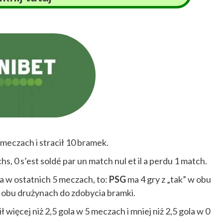
 meczach i stracił 10 bramek.
s, 0 s’est soldé par un match nul et il a perdu 1 match.
ola w ostatnich 5 meczach, to:
PSG
ma 4 gry z „tak” w obu
w obu drużynach do zdobycia bramki.
ił więcej niż 2,5 gola w 5 meczach i mniej niż 2,5 gola w 0