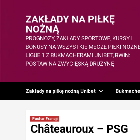
Przejdź
do
ZAKŁADY NA PIŁKĘ
treści
NOŻNĄ
PROGNOZY, ZAKŁADY SPORTOWE, KURSY I
BONUSY NA WSZYSTKIE MECZE PIŁKI NOŻN
LIGUE 1 Z BUKMACHERAMI UNIBET, BWIN:
POSTAW NA ZWYCIĘSKĄ DRUŻYNĘ!
Zakłady na piłkę nożną Unibet
Bukmache
Puchar Francji
Châteauroux – PSG