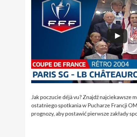
Jak poczucie déjà vu? Znajdź najciekawsze 
ostatniego spotkania w Pucharze Francji OM
prognozy, aby postawić pierwsze zakłady sp