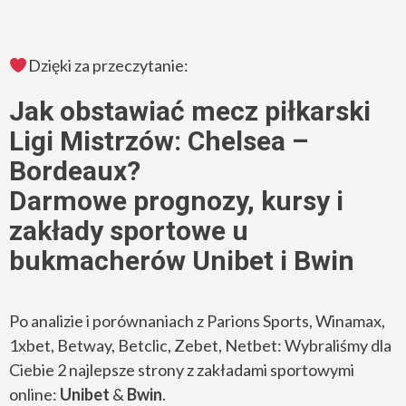
Dzięki za przeczytanie:
Jak obstawiać mecz piłkarski
Ligi Mistrzów: Chelsea –
Bordeaux?
Darmowe prognozy, kursy i
zakłady sportowe u
bukmacherów Unibet i Bwin
Po analizie i porównaniach z Parions Sports, Winamax,
1xbet, Betway, Betclic, Zebet, Netbet: Wybraliśmy dla
Ciebie 2 najlepsze strony z zakładami sportowymi
online:
Unibet
&
Bwin
.