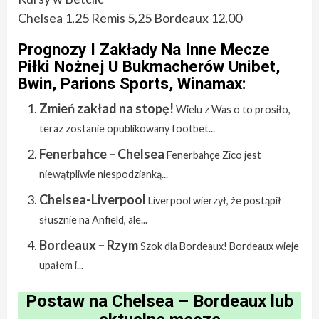
Chelsea 1,25 Remis 5,25 Bordeaux 12,00
Prognozy I Zakłady Na Inne Mecze
Piłki Nożnej U Bukmacherów Unibet,
Bwin, Parions Sports, Winamax:
Zmień zakład na stopę!
Wielu z Was o to prosiło,
teraz zostanie opublikowany footbet...
Fenerbahce – Chelsea
Fenerbahçe Zico jest
niewątpliwie niespodzianką...
Chelsea-Liverpool
Liverpool wierzył, że postąpił
słusznie na Anfield, ale...
Bordeaux – Rzym
Szok dla Bordeaux! Bordeaux wieje
upałem i...
Postaw na Chelsea – Bordeaux lub