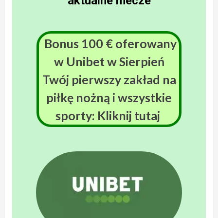
aktualne mecze
Bonus 100 € oferowany
w Unibet w
Sierpień
Twój pierwszy zakład na
piłkę nożną i wszystkie
sporty: Kliknij tutaj