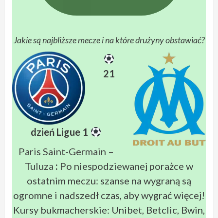
Jakie są najbliższe mecze i na które drużyny obstawiać?
21
dzień Ligue 1
Paris Saint-Germain –
Tuluza
:
Po niespodziewanej porażce w
ostatnim meczu: szanse na wygraną są
ogromne i nadszedł czas, aby wygrać więcej!
Kursy bukmacherskie: Unibet, Betclic, Bwin,