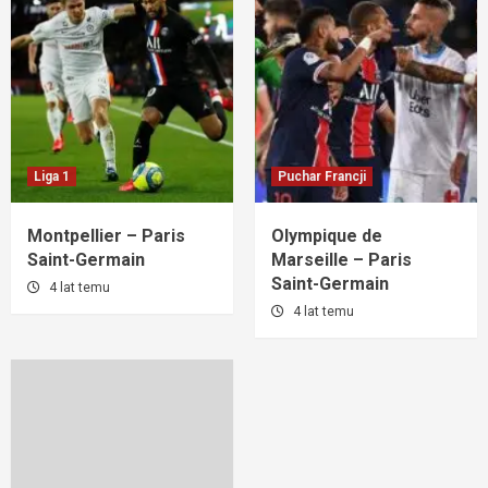
Liga 1
Puchar Francji
Montpellier – Paris
Olympique de
Saint-Germain
Marseille – Paris
Saint-Germain
4 lat temu
4 lat temu