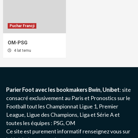
Puchar Francji
OM-PSG
4 lat temu
Parier Foot avec les bookmakers Bwin, Unibet
: site
consacré exclusivement au Paris et Pronostics sur le
Football tout les Championnat
Ligue 1
, Premier
League, Ligue des Champions, Liga et Série A et
toutes les équipes :
PSG
, OM
Ce site est purement informatif renseignez vous sur