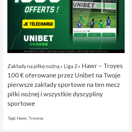
Hawr – Troyes
Zakłady na piłkę nożną
»
Liga 2
»
100 € oferowane przez Unibet na Twoje
pierwsze zakłady sportowe na ten mecz
piłki nożnej i wszystkie dyscypliny
sportowe
Tagi:
Hawr
,
Troyesa