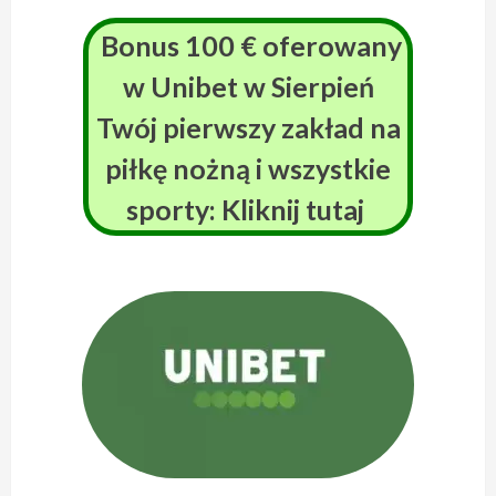
Bonus 100 € oferowany
w Unibet w
Sierpień
Twój pierwszy zakład na
piłkę nożną i wszystkie
sporty: Kliknij tutaj