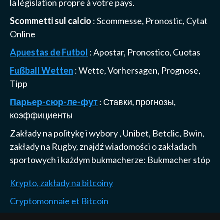
la législation propre à votre pays.
Scommetti sul calcio
: Scommesse, Pronostic, Cytat
Online
Apuestas de Futbol
: Apostar, Pronostico, Cuotas
Fußball Wetten
: Wette, Vorhersagen, Prognose,
Tipp
Парьер-сюр-ле-фут
: Ставки, прогнозы,
коэффициенты
Zakłady na politykę i wybory
,
Unibet, Betclic, Bwin,
zakłady na Rugby
, znajdź wiadomości o zakładach
sportowych i każdym bukmacherze:
Bukmacher stóp
Krypto, zakłady na bitcoiny
Cryptomonnaie et Bitcoin