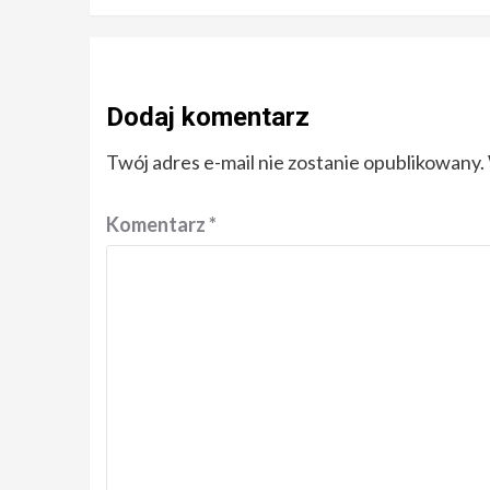
Dodaj komentarz
Twój adres e-mail nie zostanie opublikowany.
Komentarz
*