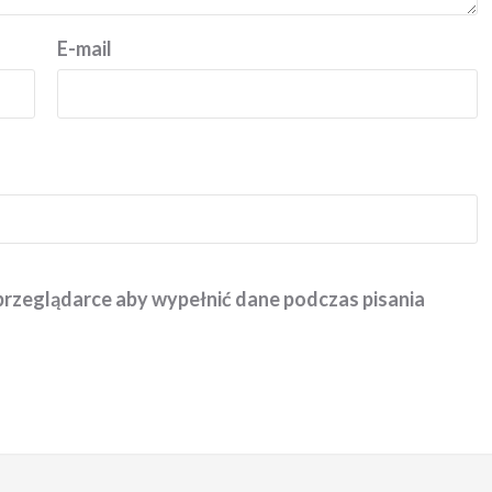
E-mail
 przeglądarce aby wypełnić dane podczas pisania