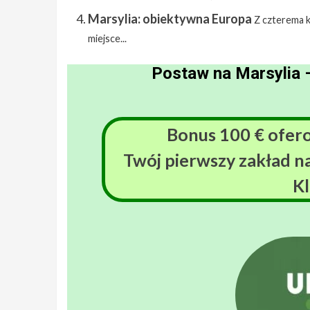
Marsylia: obiektywna Europa
Z czterema k
miejsce...
Postaw na Marsylia 
Bonus 100 € ofer
Twój pierwszy zakład na
Kl