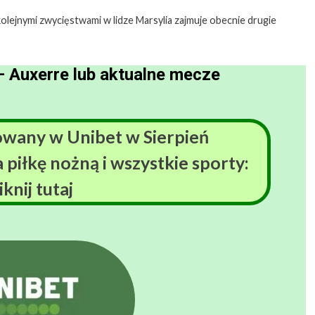
olejnymi zwycięstwami w lidze Marsylia zajmuje obecnie drugie
– Auxerre lub aktualne mecze
owany w Unibet w
Sierpień
 piłkę nożną i wszystkie sporty:
iknij tutaj