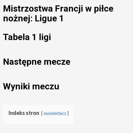
Mistrzostwa Francji w piłce
nożnej: Ligue 1
Tabela 1 ligi
Następne mecze
Wyniki meczu
Indeks stron
wyświetlacz