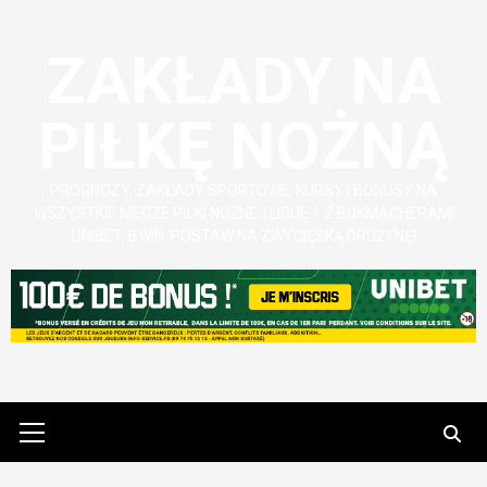
Przejdź
do
ZAKŁADY NA
treści
PIŁKĘ NOŻNĄ
PROGNOZY, ZAKŁADY SPORTOWE, KURSY I BONUSY NA
WSZYSTKIE MECZE PIŁKI NOŻNEJ LIGUE 1 Z BUKMACHERAMI
UNIBET, BWIN: POSTAW NA ZWYCIĘSKĄ DRUŻYNĘ!
Menu
Główne