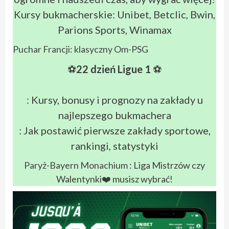
Kursy bukmacherskie: Unibet, Betclic, Bwin,
Parions Sports, Winamax
Puchar Francji: klasyczny Om-PSG
⚽
22 dzień Ligue 1
⚽
: Kursy, bonusy i prognozy na zakłady u
najlepszego bukmachera
: Jak postawić pierwsze zakłady sportowe,
rankingi, statystyki
Paryż-Bayern Monachium
: Liga Mistrzów czy
Walentynki❤️ musisz wybrać!