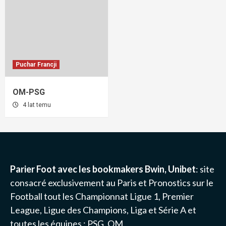
Puchar Francji
OM-PSG
4 lat temu
Parier Foot avec les bookmakers Bwin, Unibet
: site
consacré exclusivement au Paris et Pronostics sur le
Football tout les Championnat
Ligue 1
, Premier
League, Ligue des Champions, Liga et Série A et
toutes les équipes :
PSG
, OM