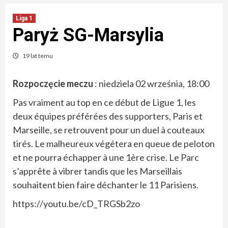
Liga 1
Paryż SG-Marsylia
19 lat temu
Rozpoczęcie meczu
: niedziela 02 września, 18:00
Pas vraiment au top en ce début de Ligue 1, les
deux équipes préférées des supporters, Paris et
Marseille, se retrouvent pour un duel à couteaux
tirés. Le malheureux végétera en queue de peloton
et ne pourra échapper à une 1ère crise. Le Parc
s’apprête à vibrer tandis que les Marseillais
souhaitent bien faire déchanter le 11 Parisiens.
https://youtu.be/cD_TRGSb2zo