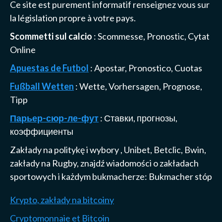
Ce site est purement informatif renseignez vous sur
la législation propre à votre pays.
Scommetti sul calcio
: Scommesse, Pronostic, Cytat
Online
Apuestas de Futbol
: Apostar, Pronostico, Cuotas
Fußball Wetten
: Wette, Vorhersagen, Prognose,
Tipp
Парьер-сюр-ле-фут
: Ставки, прогнозы,
коэффициенты
Zakłady na politykę i wybory
,
Unibet, Betclic, Bwin,
zakłady na Rugby
, znajdź wiadomości o zakładach
sportowych i każdym bukmacherze:
Bukmacher stóp
Krypto, zakłady na bitcoiny
Cryptomonnaie et Bitcoin