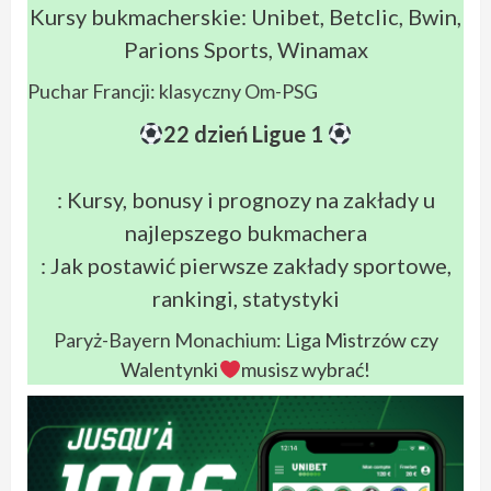
Kursy bukmacherskie: Unibet, Betclic, Bwin,
Parions Sports, Winamax
Puchar Francji: klasyczny Om-PSG
22 dzień Ligue 1
: Kursy, bonusy i prognozy na zakłady u
najlepszego bukmachera
: Jak postawić pierwsze zakłady sportowe,
rankingi, statystyki
Paryż-Bayern Monachium
: Liga Mistrzów czy
Walentynki
musisz wybrać!