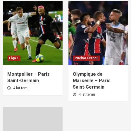
Liga 1
Puchar Francji
Montpellier – Paris
Olympique de
Saint-Germain
Marseille – Paris
Saint-Germain
4 lat temu
4 lat temu