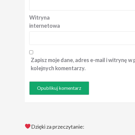
Witryna
internetowa
Zapisz moje dane, adres e-mail i witrynę w
kolejnych komentarzy.
Dzięki za przeczytanie: