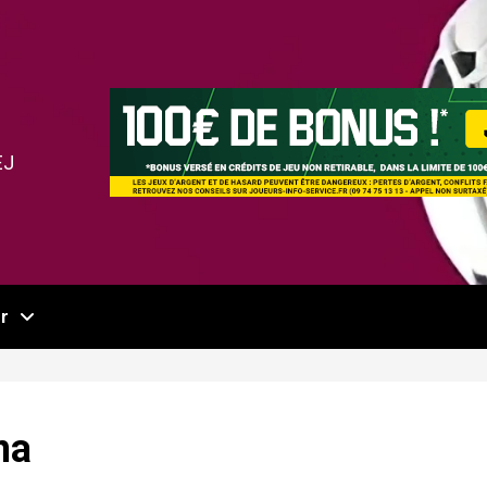
EJ
r
na