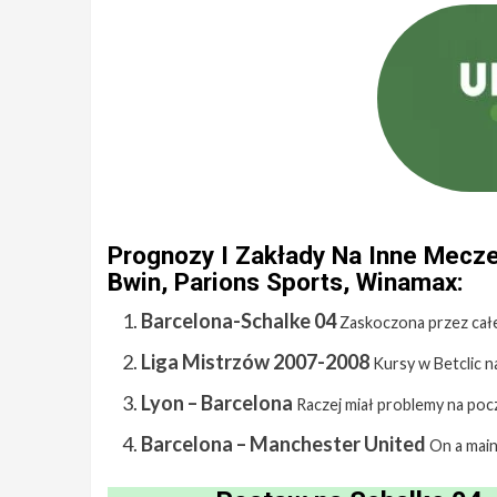
Prognozy I Zakłady Na Inne Mecze
Bwin, Parions Sports, Winamax:
Barcelona-Schalke 04
Zaskoczona przez całe
Liga Mistrzów 2007-2008
Kursy w Betclic na
Lyon – Barcelona
Raczej miał problemy na pocz
Barcelona – Manchester United
On a main