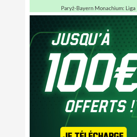
Paryż-Bayern Monachium
: Lig