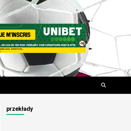
przekłady