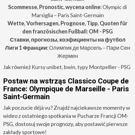
Scommesse, Pronostic, wycena online:
Olympic di
Marsiglia – Paris Saint-Germain
Wette, Vorhersagen, Prognose, Tipp, Quoten für
den französischen Fußball: OM - PSG
Ставки, прогнозы, коэфициенты на футбол
Лиги 1 Франции:
Олимпик де Марсель – Пари Сен
Жермен
Jak również
Kursy unibet, bwin, typy Montpellier - PSG
Postaw na wstrząs Classico Coupe de
France: Olympique de Marseille - Paris
Saint-Germain
Jak poczucie déjà vu? Znajdź najciekawsze momenty w
wideo z ostatniego spotkania w Pucharze Francji OM-
PSG, dostosuj swoje prognozy, aby postawić pierwsze
zakłady sportowe!