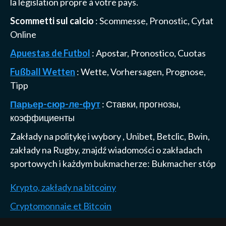
la législation propre à votre pays.
Scommetti sul calcio
: Scommesse, Pronostic, Cytat
Online
Apuestas de Futbol
: Apostar, Pronostico, Cuotas
Fußball Wetten
: Wette, Vorhersagen, Prognose,
Tipp
Парьер-сюр-ле-фут
: Ставки, прогнозы,
коэффициенты
Zakłady na politykę i wybory
,
Unibet, Betclic, Bwin,
zakłady na Rugby
, znajdź wiadomości o zakładach
sportowych i każdym bukmacherze:
Bukmacher stóp
Krypto, zakłady na bitcoiny
Cryptomonnaie et Bitcoin