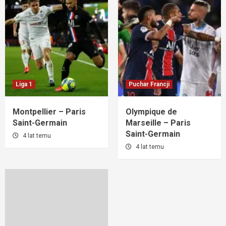
Liga 1
Puchar Francji
Montpellier – Paris
Olympique de
Saint-Germain
Marseille – Paris
Saint-Germain
4 lat temu
4 lat temu