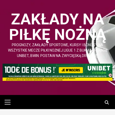
Przejdź
do
ZAKŁADY NA
treści
PIŁKĘ NOŻNĄ
PROGNOZY, ZAKŁADY SPORTOWE, KURSY I BONUSY NA
WSZYSTKIE MECZE PIŁKI NOŻNEJ LIGUE 1 Z BUKMACHERAMI
UNIBET, BWIN: POSTAW NA ZWYCIĘSKĄ DRUŻYNĘ!
Menu
Główne