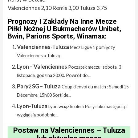
Valenciennes 2,10 Remis 3,00 Tuluza 3,75
Prognozy I Zakłady Na Inne Mecze
Piłki Nożnej U Bukmacherów Unibet,
Bwin, Parions Sports, Winamax:
Valenciennes-Tuluza
Mecz Ligue 1 pomiędzy
Valenciennes a Tuluzą...
Lyon – Valenciennes
Początek meczu: sobota, 3
listopada, godzina 20:00. Powrót do...
Paryż SG – Tuluza
Coup d’envoi du match : Samedi 15
Décembre, 15h00 Sorti de...
Lyon-Tuluza
Lyon wciąż królem Pory roku następują i
wyglądają podobnie...
Postaw na Valenciennes – Tuluza