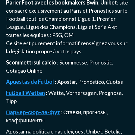
Parier Foot avec les bookmakers Bwin, Unibet
: site
consacré exclusivement au Paris et Pronostics sur le
Football tout les Championnat
Ligue 1
, Premier
League, Ligue des Champions, Liga et Série A et
toutes les équipes :
PSG
, OM
Ce site est purement informatif renseignez vous sur
la législation propre à votre pays.
Scommetti sul calcio
: Scommesse, Pronostic,
Cotação Online
Apuestas de Futbol
: Apostar, Pronóstico, Cuotas
Fußball Wetten
: Wette, Vorhersagen, Prognose,
Tipp
Парьер-сюр-ле-фут
: Ставки, прогнозы,
коэффициенты
Apostar na política e nas eleições
,
Unibet, Betclic,