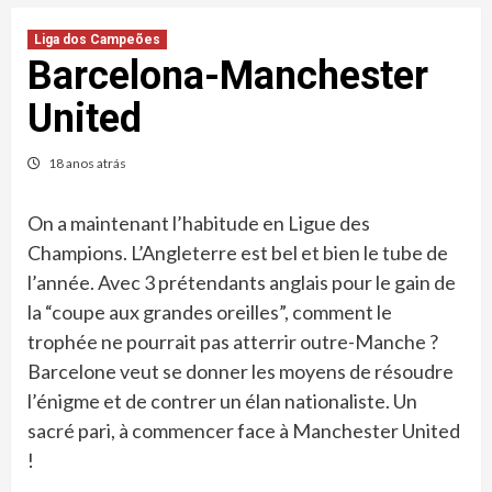
Liga dos Campeões
Barcelona-Manchester
United
18 anos atrás
On a maintenant l’habitude en Ligue des
Champions. L’Angleterre est bel et bien le tube de
l’année. Avec 3 prétendants anglais pour le gain de
la “coupe aux grandes oreilles”, comment le
trophée ne pourrait pas atterrir outre-Manche ?
Barcelone veut se donner les moyens de résoudre
l’énigme et de contrer un élan nationaliste. Un
sacré pari, à commencer face à Manchester United
!