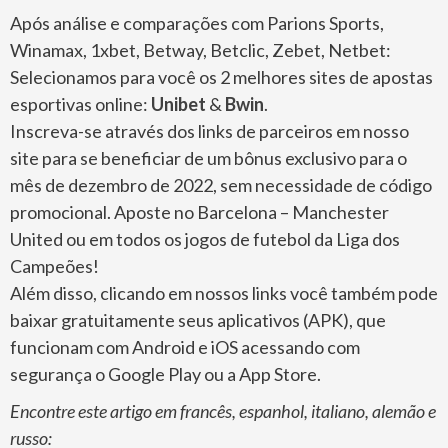
Após análise e comparações com Parions Sports,
Winamax, 1xbet, Betway, Betclic, Zebet, Netbet:
Selecionamos para você os 2 melhores sites de apostas
esportivas online:
Unibet
&
Bwin
.
Inscreva-se através dos links de parceiros em nosso
site para se beneficiar de um bônus exclusivo para o
mês de dezembro de 2022, sem necessidade de código
promocional. Aposte no Barcelona – Manchester
United ou em todos os jogos de futebol da Liga dos
Campeões!
Além disso, clicando em nossos links você também pode
baixar gratuitamente seus aplicativos (APK), que
funcionam com Android e iOS acessando com
segurança o Google Play ou a App Store.
Encontre este artigo em francês, espanhol, italiano, alemão e
russo: