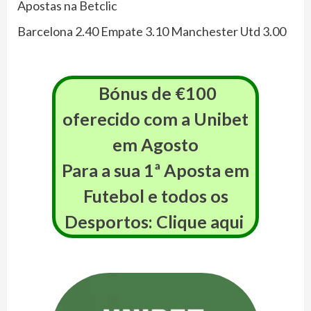
Apostas na Betclic
Barcelona 2.40 Empate 3.10 Manchester Utd 3.00
Bónus de €100
oferecido com a Unibet
em
Agosto
Para a sua 1ª Aposta em
Futebol e todos os
Desportos: Clique aqui