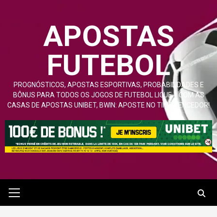
Ir
para
APOSTAS
o
conteúdo
FUTEBOL
PROGNÓSTICOS, APOSTAS ESPORTIVAS, PROBABILIDADES E
BÔNUS PARA TODOS OS JOGOS DE FUTEBOL LIGUE 1 COM AS
CASAS DE APOSTAS UNIBET, BWIN: APOSTE NO TIME VENCEDOR!
Menu
Principal