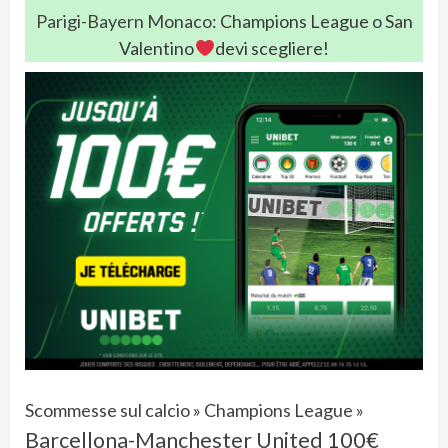
Parigi-Bayern Monaco
: Champions League o San
Valentino
devi scegliere!
Scommesse sul calcio
»
Champions League
»
Barcellona-Manchester United
100€