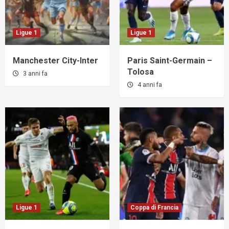
Ligue 1
Ligue 1
Manchester City-Inter
Paris Saint-Germain –
Tolosa
3 anni fa
4 anni fa
Ligue 1
Coppa di Francia