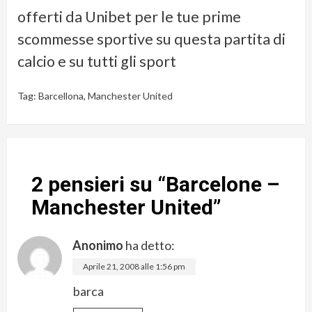
offerti da Unibet per le tue prime
scommesse sportive su questa partita di
calcio e su tutti gli sport
Tag:
Barcellona
,
Manchester United
2 pensieri su “
Barcelone –
Manchester United
”
Anonimo
ha detto:
Aprile 21, 2008 alle 1:56 pm
barca