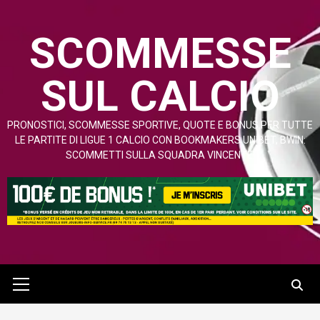
Salta
al
SCOMMESSE
contenuto
SUL CALCIO
PRONOSTICI, SCOMMESSE SPORTIVE, QUOTE E BONUS PER TUTTE
LE PARTITE DI LIGUE 1 CALCIO CON BOOKMAKERS UNIBET, BWIN:
SCOMMETTI SULLA SQUADRA VINCENTE!
Menù
primario