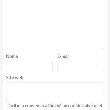
Nome
E-mail
Sito web
Do il mio consenso affinché un cookie salvi i miei