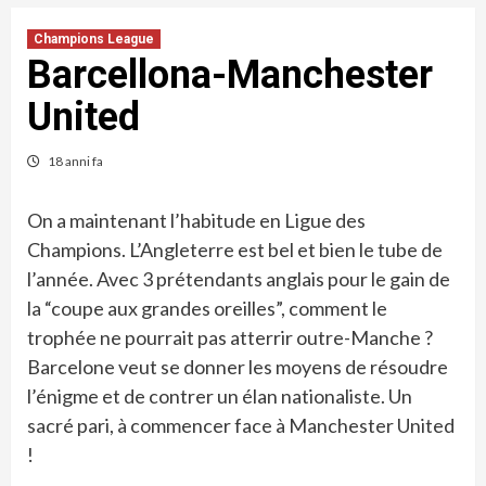
Champions League
Barcellona-Manchester
United
18 anni fa
On a maintenant l’habitude en Ligue des
Champions. L’Angleterre est bel et bien le tube de
l’année. Avec 3 prétendants anglais pour le gain de
la “coupe aux grandes oreilles”, comment le
trophée ne pourrait pas atterrir outre-Manche ?
Barcelone veut se donner les moyens de résoudre
l’énigme et de contrer un élan nationaliste. Un
sacré pari, à commencer face à Manchester United
!