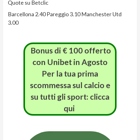
Quote su Betclic
Barcellona 2.40 Pareggio 3.10 Manchester Utd
3.00
Bonus di € 100 offerto
con Unibet in
Agosto
Per la tua prima
scommessa sul calcio e
su tutti gli sport: clicca
qui