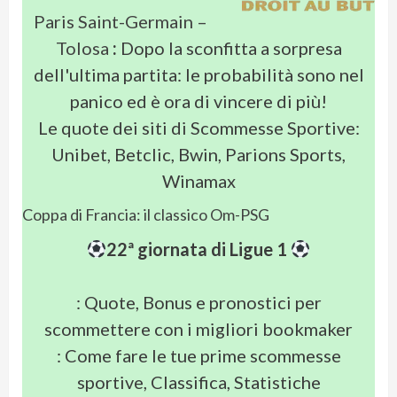
Paris Saint-Germain –
Tolosa
:
Dopo la sconfitta a sorpresa
dell'ultima partita: le probabilità sono nel
panico ed è ora di vincere di più!
Le quote dei siti di Scommesse Sportive:
Unibet, Betclic, Bwin, Parions Sports,
Winamax
Coppa di Francia: il classico Om-PSG
22ª giornata di Ligue 1
: Quote, Bonus e pronostici per
scommettere con i migliori bookmaker
: Come fare le tue prime scommesse
sportive, Classifica, Statistiche