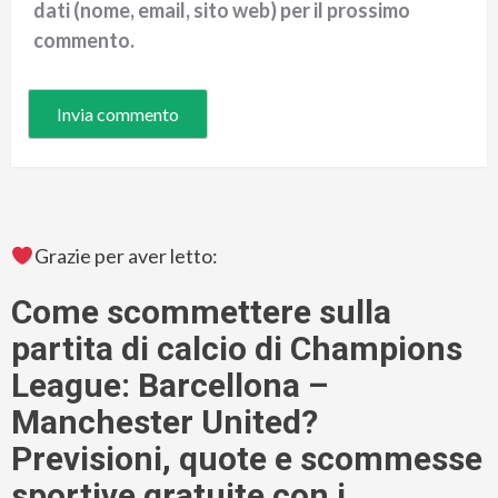
dati (nome, email, sito web) per il prossimo
commento.
Grazie per aver letto:
Come scommettere sulla
partita di calcio di Champions
League: Barcellona –
Manchester United?
Previsioni, quote e scommesse
sportive gratuite con i