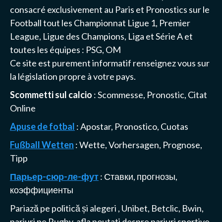
consacré exclusivement au Paris et Pronostics sur le
Football tout les Championnat
Ligue 1
, Premier
League, Ligue des Champions, Liga et Série A et
toutes les équipes :
PSG
, OM
Ce site est purement informatif renseignez vous sur
la législation propre à votre pays.
Scommetti sul calcio
: Scommesse, Pronostic, Citat
Online
Apuse de fotbal
: Apostar, Pronostico, Cuotas
Fußball Wetten
: Wette, Vorhersagen, Prognose,
Tipp
Парьер-сюр-ле-фут
: Ставки, прогнозы,
коэффициенты
Pariază pe politică și alegeri
,
Unibet, Betclic, Bwin,
pariuri pe Rugby
, afla noutati despre pariuri sportive