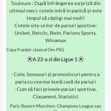
Toulouse
:
După înfrângerea surpriză din
ultimul meci: cotele intră în panică și este
timpul să câștigi mai mult!
Cotele site-urilor de pariuri sportive:
Unibet, Betclic, Bwin, Parions Sports,
Winamax
Cupa Franței: clasicul Om-PSG
A 22-a zi din Ligue 1
: Cote, bonusuri și pronosticuri pentru a
paria cu cea mai bună casă de pariuri
: Cum să faci primele pariuri sportive,
Clasament, Statistici
Paris-Bayern Munchen
: Champions League sau