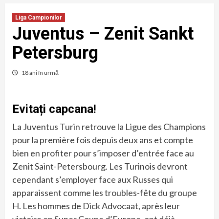
Liga Campionilor
Juventus – Zenit Sankt
Petersburg
18 ani în urmă
Evitați capcana!
La Juventus Turin retrouve la Ligue des Champions
pour la première fois depuis deux ans et compte
bien en profiter pour s’imposer d’entrée face au
Zenit Saint-Petersbourg. Les Turinois devront
cependant s’employer face aux Russes qui
apparaissent comme les troubles-fête du groupe
H. Les hommes de Dick Advocaat, après leur
victoire en Super Coupe d’Europe, ont déjà