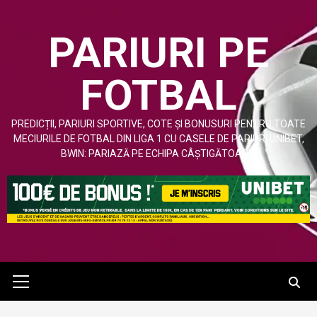
Sari
la
PARIURI PE
conținut
FOTBAL
PREDICȚII, PARIURI SPORTIVE, COTE ȘI BONUSURI PENTRU TOATE
MECIURILE DE FOTBAL DIN LIGA 1 CU CASELE DE PARIURI UNIBET,
BWIN: PARIAZĂ PE ECHIPA CÂȘTIGĂTOARE!
meniu
principal