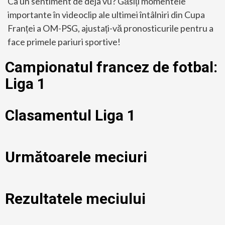
Ca un sentiment de déjà vu? Găsiți momentele
importante în videoclip ale ultimei întâlniri din Cupa
Franței a OM-PSG, ajustați-vă pronosticurile pentru a
face primele pariuri sportive!
Campionatul francez de fotbal:
Liga 1
Clasamentul Liga 1
Următoarele meciuri
Rezultatele meciului