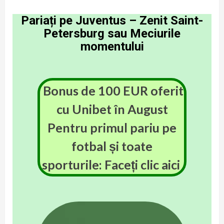
Pariați pe Juventus – Zenit Saint-
Petersburg sau Meciurile
momentului
Bonus de 100 EUR oferit
cu Unibet în
August
Pentru primul pariu pe
fotbal și toate
sporturile: Faceți clic aici