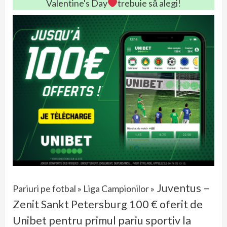
Valentine's Day
trebuie să alegi!
Juventus –
Pariuri pe fotbal
»
Liga Campionilor
»
Zenit Sankt Petersburg
100 € oferit de
Unibet pentru primul pariu sportiv la