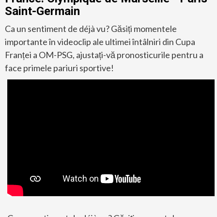
Saint-Germain
Ca un sentiment de déjà vu? Găsiți momentele
importante în videoclip ale ultimei întâlniri din Cupa
Franței a OM-PSG, ajustați-vă pronosticurile pentru a
face primele pariuri sportive!