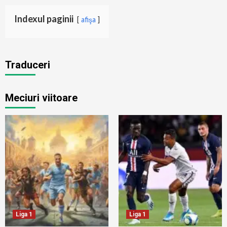
Indexul paginii
afişa
Traduceri
Meciuri viitoare
Liga 1
Liga 1