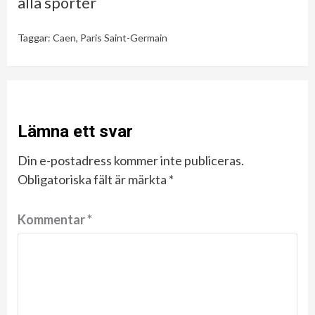
alla sporter
Taggar:
Caen
,
Paris Saint-Germain
Lämna ett svar
Din e-postadress kommer inte publiceras.
Obligatoriska fält är märkta
*
Kommentar
*