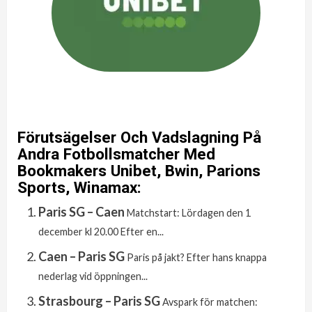
Förutsägelser Och Vadslagning På
Andra Fotbollsmatcher Med
Bookmakers Unibet, Bwin, Parions
Sports, Winamax:
Paris SG – Caen
Matchstart: Lördagen den 1
december kl 20.00 Efter en...
Caen – Paris SG
Paris på jakt? Efter hans knappa
nederlag vid öppningen...
Strasbourg – Paris SG
Avspark för matchen: