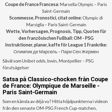
Coupe de France
Francesa:
Marsella Olympic – Paris
Saint-Germain
Scommesse, Pronostici, citat online:
Olympic di
Marsiglia – Paris Saint-Germain
Wette, Vorhersagen, Prognosis, Tipp, Quoten für
den französischen Fußball: OM - PSG
Instruktioner, planer, kaffe för League 1 Frankrike:
Олимпик де Марсель – Пари Сен Жермен
Såväl som
Unibet odds, bwin, Montpellier – PSG
förutsägelser
Satsa på Classico-chocken från Coupe
de France: Olympique de Marseille -
Paris Saint-Germain
Som en känsla av déjà vu? Hitta höjdpunkterna i videon
från den senaste OM-PSG French Cup-matchen,