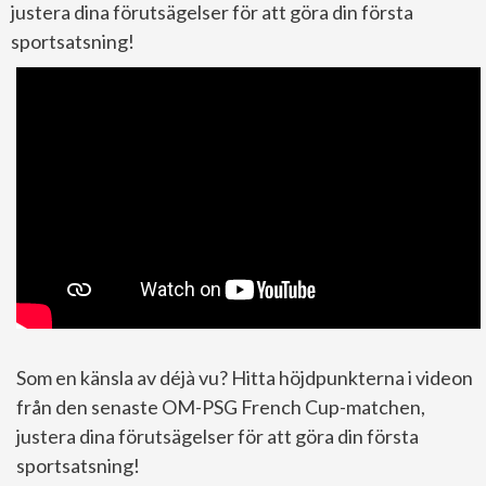
justera dina förutsägelser för att göra din första
sportsatsning!
Som en känsla av déjà vu? Hitta höjdpunkterna i videon
från den senaste OM-PSG French Cup-matchen,
justera dina förutsägelser för att göra din första
sportsatsning!