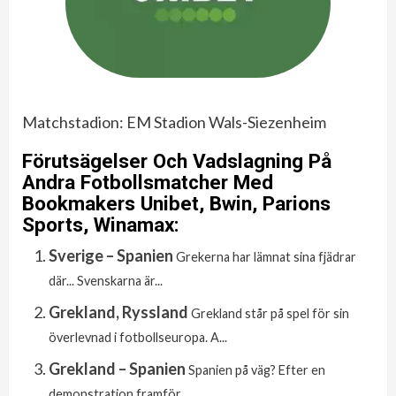
Matchstadion: EM Stadion Wals-Siezenheim
Förutsägelser Och Vadslagning På
Andra Fotbollsmatcher Med
Bookmakers Unibet, Bwin, Parions
Sports, Winamax:
Sverige – Spanien
Grekerna har lämnat sina fjädrar
där... Svenskarna är...
Grekland, Ryssland
Grekland står på spel för sin
överlevnad i fotbollseuropa. A...
Grekland – Spanien
Spanien på väg? Efter en
demonstration framför...