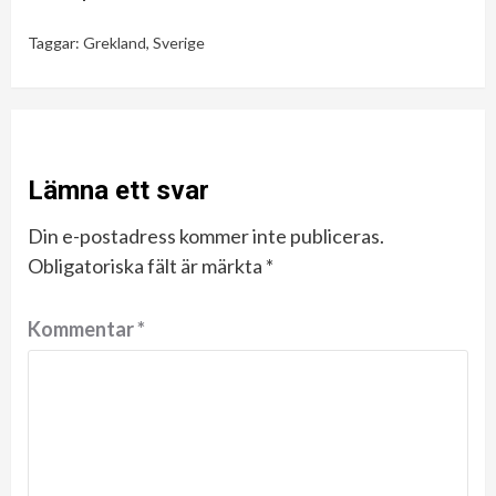
Taggar:
Grekland
,
Sverige
Lämna ett svar
Din e-postadress kommer inte publiceras.
Obligatoriska fält är märkta
*
Kommentar
*