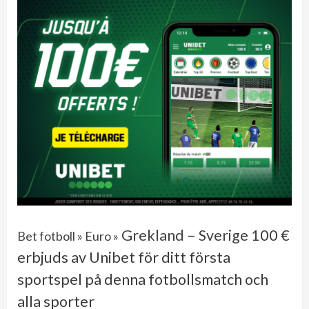
Grekland – Sverige
100 €
Bet fotboll
»
Euro
»
erbjuds av Unibet för ditt första
sportspel på denna fotbollsmatch och
alla sporter