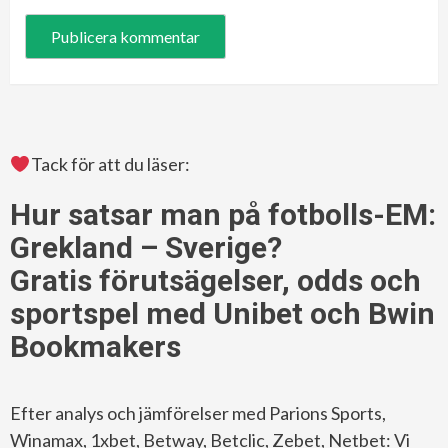
Tack för att du läser:
Hur satsar man på fotbolls-EM:
Grekland – Sverige?
Gratis förutsägelser, odds och
sportspel med Unibet och Bwin
Bookmakers
Efter analys och jämförelser med Parions Sports,
Winamax, 1xbet, Betway, Betclic, Zebet, Netbet: Vi