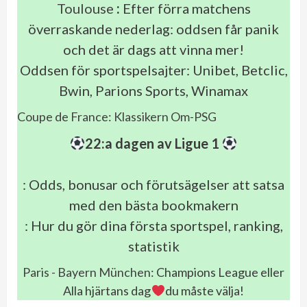
Toulouse
:
Efter förra matchens
överraskande nederlag: oddsen får panik
och det är dags att vinna mer!
Oddsen för sportspelsajter: Unibet, Betclic,
Bwin, Parions Sports, Winamax
Coupe de France: Klassikern Om-PSG
22:a dagen av Ligue 1
: Odds, bonusar och förutsägelser att satsa
med den bästa bookmakern
: Hur du gör dina första sportspel, ranking,
statistik
Paris - Bayern München
: Champions League eller
Alla hjärtans dag
du måste välja!