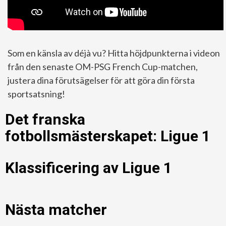
Som en känsla av déjà vu? Hitta höjdpunkterna i videon
från den senaste OM-PSG French Cup-matchen,
justera dina förutsägelser för att göra din första
sportsatsning!
Det franska
fotbollsmästerskapet: Ligue 1
Klassificering av Ligue 1
Nästa matcher