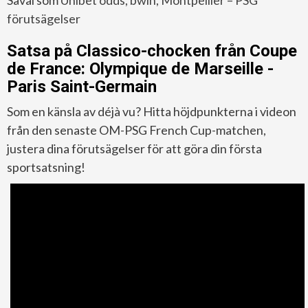
Såväl som
Unibet odds, bwin, Montpellier – PSG
förutsägelser
Satsa på Classico-chocken från Coupe
de France: Olympique de Marseille -
Paris Saint-Germain
Som en känsla av déjà vu? Hitta höjdpunkterna i videon
från den senaste OM-PSG French Cup-matchen,
justera dina förutsägelser för att göra din första
sportsatsning!