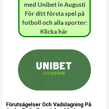
med Unibet in
Augusti
För ditt första spel på
fotboll och alla sporter:
Klicka här
Förutsägelser Och Vadslagning På