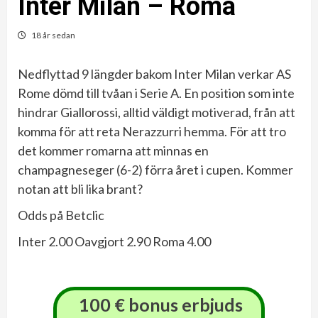
Inter Milan – Roma
18 år sedan
Nedflyttad 9 längder bakom Inter Milan verkar AS
Rome dömd till tvåan i Serie A. En position som inte
hindrar Giallorossi, alltid väldigt motiverad, från att
komma för att reta Nerazzurri hemma. För att tro
det kommer romarna att minnas en
champagneseger (6-2) förra året i cupen. Kommer
notan att bli lika brant?
Odds på Betclic
Inter 2.00 Oavgjort 2.90 Roma 4.00
100 € bonus erbjuds