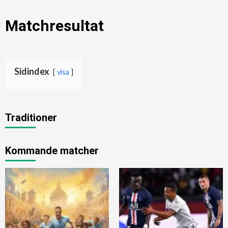
Matchresultat
Sidindex
visa
Traditioner
Kommande matcher