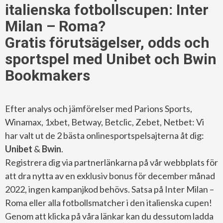
italienska fotbollscupen: Inter
Milan – Roma?
Gratis förutsägelser, odds och
sportspel med Unibet och Bwin
Bookmakers
Efter analys och jämförelser med Parions Sports,
Winamax, 1xbet, Betway, Betclic, Zebet, Netbet: Vi
har valt ut de 2 bästa onlinesportspelsajterna åt dig:
Unibet
&
Bwin
.
Registrera dig via partnerlänkarna på vår webbplats för
att dra nytta av en exklusiv bonus för december månad
2022, ingen kampanjkod behövs. Satsa på Inter Milan –
Roma eller alla fotbollsmatcher i den italienska cupen!
Genom att klicka på våra länkar kan du dessutom ladda