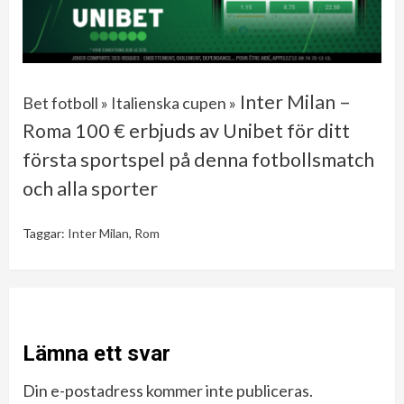
Inter Milan –
Bet fotboll
»
Italienska cupen
»
Roma
100 € erbjuds av Unibet för ditt
första sportspel på denna fotbollsmatch
och alla sporter
Taggar:
Inter Milan
,
Rom
Lämna ett svar
Din e-postadress kommer inte publiceras.