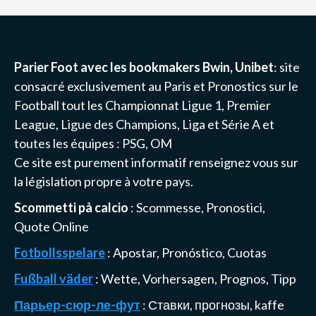
Parier Foot avec les bookmakers Bwin, Unibet
: site
consacré exclusivement au Paris et Pronostics sur le
Football tout les Championnat
Ligue 1
, Premier
League, Ligue des Champions, Liga et Série A et
toutes les équipes :
PSG
, OM
Ce site est purement informatif renseignez vous sur
la législation propre à votre pays.
Scommetti på calcio
: Scommesse, Pronostici,
Quote Online
Fotbollsspelare
: Apostar, Pronóstico, Cuotas
Fußball väder
: Wette, Vorhersagen, Prognos, Tipp
Парьер-сюр-ле-фут
: Ставки, прогнозы, kaffe