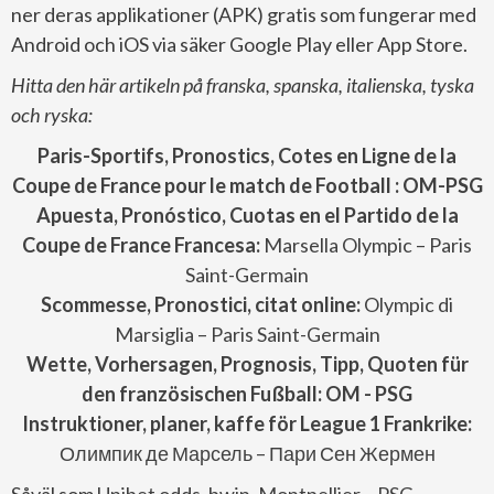
ner deras applikationer (APK) gratis som fungerar med
Android och iOS via säker Google Play eller App Store.
Hitta den här artikeln på franska, spanska, italienska, tyska
och ryska:
Paris-Sportifs, Pronostics, Cotes en Ligne de la
Coupe de France pour le match de Football : OM-PSG
Apuesta, Pronóstico, Cuotas en el Partido de
la
Coupe de France
Francesa:
Marsella Olympic – Paris
Saint-Germain
Scommesse, Pronostici, citat online:
Olympic di
Marsiglia – Paris Saint-Germain
Wette, Vorhersagen, Prognosis, Tipp, Quoten für
den französischen Fußball: OM - PSG
Instruktioner, planer, kaffe för League 1 Frankrike:
Олимпик де Марсель – Пари Сен Жермен