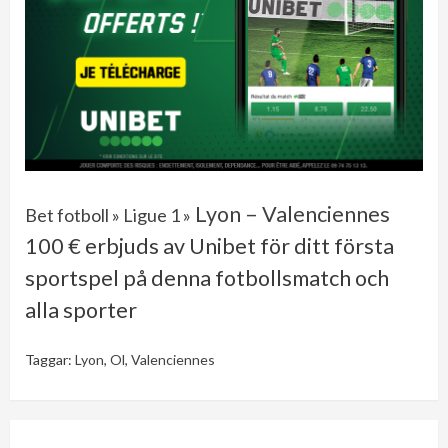
Lyon – Valenciennes
Bet fotboll
»
Ligue 1
»
100 € erbjuds av Unibet för ditt första
sportspel på denna fotbollsmatch och
alla sporter
Taggar:
Lyon
,
Ol
,
Valenciennes