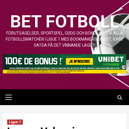
Hoppa
till
BET FOTBOLL
innehållet
FÖRUTSÄGELSER, SPORTSPEL, ODDS OCH BONUSAR FÖR ALLA
FOTBOLLSMATCHER I LIGUE 1 MED BOOKMAKERS UNIBET, BWIN:
SATSA PÅ DET VINNANDE LAGET!
Primär
meny
Ligue 1