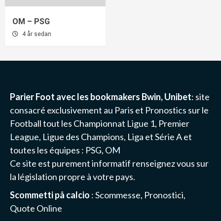
OM – PSG
4 år sedan
Parier Foot avec les bookmakers Bwin, Unibet
: site
consacré exclusivement au Paris et Pronostics sur le
Football tout les Championnat
Ligue 1
, Premier
League, Ligue des Champions, Liga et Série A et
toutes les équipes :
PSG
, OM
Ce site est purement informatif renseignez vous sur
la législation propre à votre pays.
Scommetti på calcio
: Scommesse, Pronostici,
Quote Online