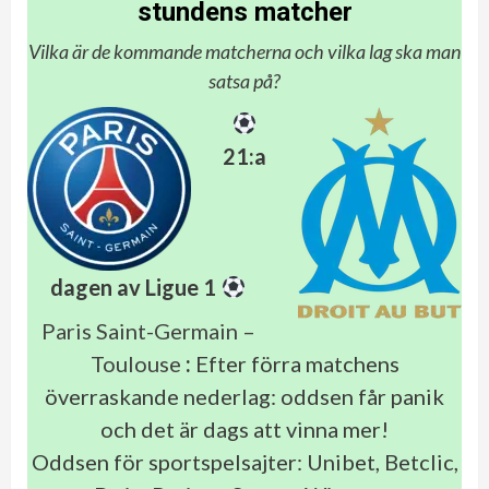
stundens matcher
Vilka är de kommande matcherna och vilka lag ska man
satsa på?
21:a
dagen av Ligue 1
Paris Saint-Germain –
Toulouse
:
Efter förra matchens
överraskande nederlag: oddsen får panik
och det är dags att vinna mer!
Oddsen för sportspelsajter: Unibet, Betclic,