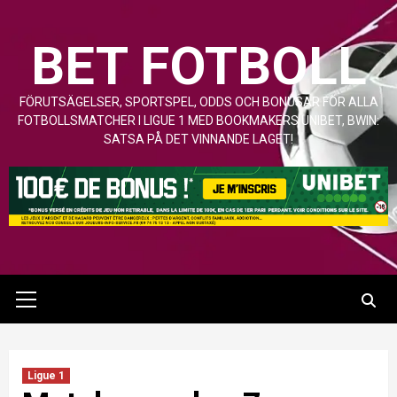
Hoppa
till
BET FOTBOLL
innehållet
FÖRUTSÄGELSER, SPORTSPEL, ODDS OCH BONUSAR FÖR ALLA
FOTBOLLSMATCHER I LIGUE 1 MED BOOKMAKERS UNIBET, BWIN:
SATSA PÅ DET VINNANDE LAGET!
Primär
meny
Ligue 1