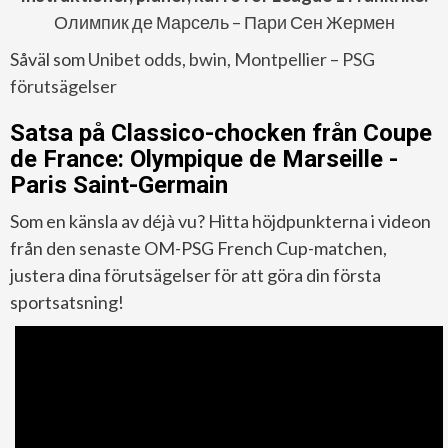
Олимпик де Марсель – Пари Сен Жермен
Såväl som
Unibet odds, bwin, Montpellier – PSG
förutsägelser
Satsa på Classico-chocken från Coupe
de France: Olympique de Marseille -
Paris Saint-Germain
Som en känsla av déjà vu? Hitta höjdpunkterna i videon
från den senaste OM-PSG French Cup-matchen,
justera dina förutsägelser för att göra din första
sportsatsning!