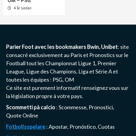
OM – PSG
4 år sedan
Parier Foot avec les bookmakers Bwin, Unibet
: site
consacré exclusivement au Paris et Pronostics sur le
Football tout les Championnat
Ligue 1
, Premier
League, Ligue des Champions, Liga et Série A et
toutes les équipes :
PSG
, OM
Ce site est purement informatif renseignez vous sur
la législation propre à votre pays.
Scommetti på calcio
: Scommesse, Pronostici,
Quote Online
Fotbollsspelare
: Apostar, Pronóstico, Cuotas