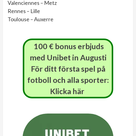
Valenciennes – Metz
Rennes – Lille
Toulouse – Auxerre
100 € bonus erbjuds
med Unibet in
Augusti
För ditt första spel på
fotboll och alla sporter:
Klicka här