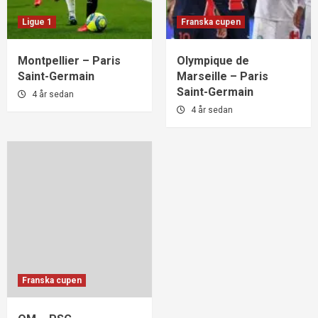
Ligue 1
Franska cupen
Montpellier – Paris
Olympique de
Saint-Germain
Marseille – Paris
Saint-Germain
4 år sedan
4 år sedan
Franska cupen