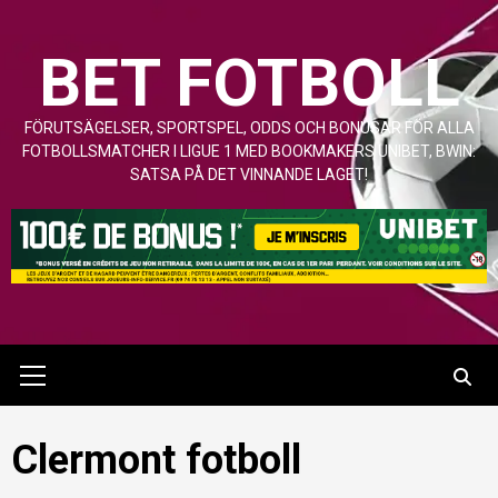
Hoppa
till
BET FOTBOLL
innehållet
FÖRUTSÄGELSER, SPORTSPEL, ODDS OCH BONUSAR FÖR ALLA
FOTBOLLSMATCHER I LIGUE 1 MED BOOKMAKERS UNIBET, BWIN:
SATSA PÅ DET VINNANDE LAGET!
Primär
meny
Clermont fotboll