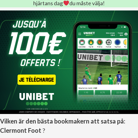
hjärtans dag
du måste välja!
Vilken är den bästa bookmakern att satsa på:
Clermont Foot
?