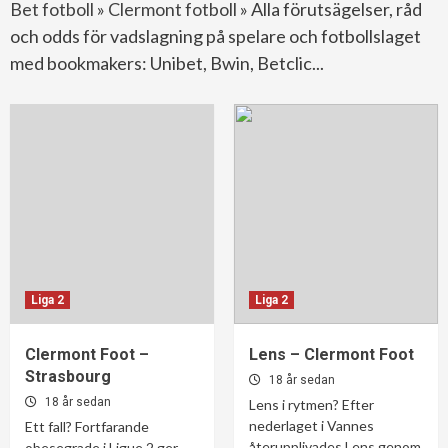
Bet fotboll
»
Clermont fotboll
» Alla förutsägelser, råd
och odds för vadslagning på spelare och fotbollslaget
med bookmakers: Unibet, Bwin, Betclic...
Liga 2
Liga 2
Clermont Foot –
Lens – Clermont Foot
Strasbourg
18 år sedan
18 år sedan
Lens i rytmen? Efter
nederlaget i Vannes
Ett fall? Fortfarande
återupplivades Lens genom
obesegrade i Ligue 2 ger