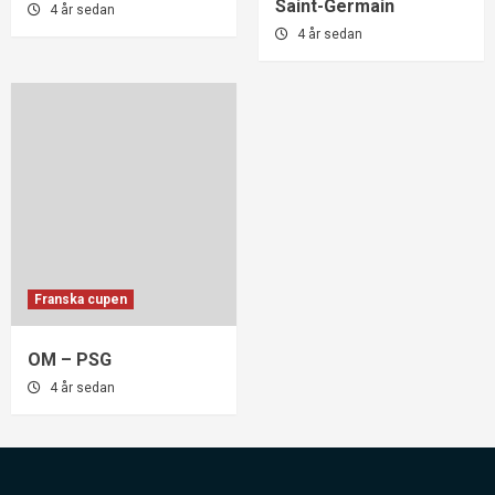
Saint-Germain
4 år sedan
4 år sedan
Franska cupen
OM – PSG
4 år sedan