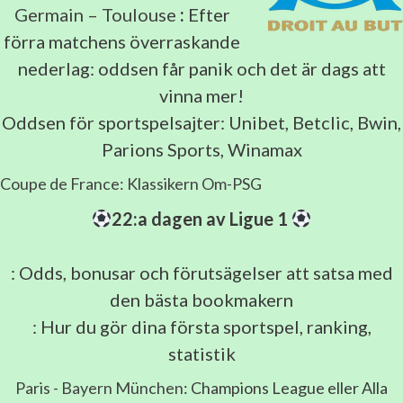
Germain – Toulouse
:
Efter
förra matchens överraskande
nederlag: oddsen får panik och det är dags att
vinna mer!
Oddsen för sportspelsajter: Unibet, Betclic, Bwin,
Parions Sports, Winamax
Coupe de France: Klassikern Om-PSG
22:a dagen av Ligue 1
: Odds, bonusar och förutsägelser att satsa med
den bästa bookmakern
: Hur du gör dina första sportspel, ranking,
statistik
Paris - Bayern München
: Champions League eller Alla