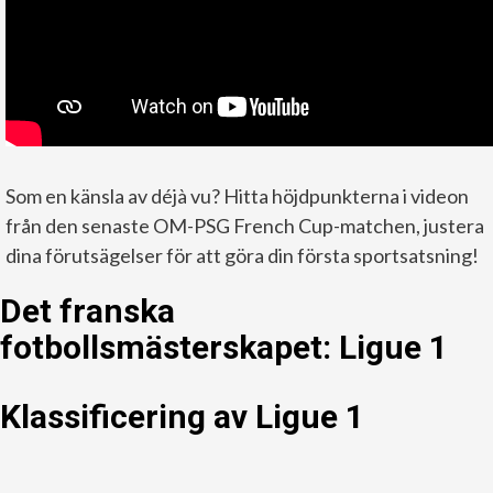
Som en känsla av déjà vu? Hitta höjdpunkterna i videon
från den senaste OM-PSG French Cup-matchen, justera
dina förutsägelser för att göra din första sportsatsning!
Det franska
fotbollsmästerskapet: Ligue 1
Klassificering av Ligue 1