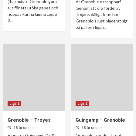
(4:a) måste Grenoble göra
Är Grenoble ostoppbar?
allt för att utöka gapet och
Genom att dra fördel av
hoppas kunna lämna Ligue
Trojans dåliga form har
2...
Grenoblois just placerat sig
på pallen i ligan...
Liga 2
Liga 2
Grenoble – Troyes
Guingamp – Grenoble
18 år sedan
18 år sedan
Vinnare i Guingamp (1-2)
Grenoble trodde att det