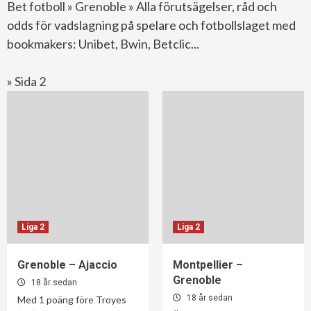
Bet fotboll
»
Grenoble
» Alla förutsägelser, råd och
odds för vadslagning på spelare och fotbollslaget med
bookmakers: Unibet, Bwin, Betclic...
»
Sida 2
Liga 2
Liga 2
Grenoble – Ajaccio
Montpellier –
Grenoble
18 år sedan
18 år sedan
Med 1 poäng före Troyes