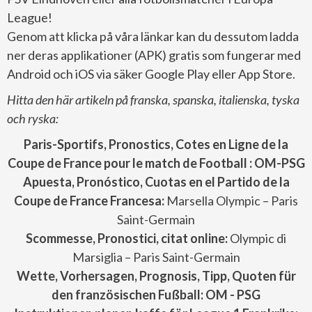
League!
Genom att klicka på våra länkar kan du dessutom ladda
ner deras applikationer (APK) gratis som fungerar med
Android och iOS via säker Google Play eller App Store.
Hitta den här artikeln på franska, spanska, italienska, tyska
och ryska:
Paris-Sportifs, Pronostics, Cotes en Ligne de la
Coupe de France pour le match de Football : OM-PSG
Apuesta, Pronóstico, Cuotas en el Partido de
la
Coupe de France
Francesa:
Marsella Olympic – Paris
Saint-Germain
Scommesse, Pronostici, citat online:
Olympic di
Marsiglia – Paris Saint-Germain
Wette, Vorhersagen, Prognosis, Tipp, Quoten für
den französischen Fußball: OM - PSG