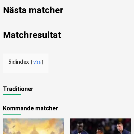
Nästa matcher
Matchresultat
Sidindex
visa
Traditioner
Kommande matcher