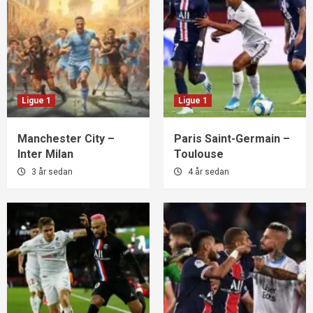
Ligue 1
Ligue 1
Manchester City –
Paris Saint-Germain –
Inter Milan
Toulouse
3 år sedan
4 år sedan