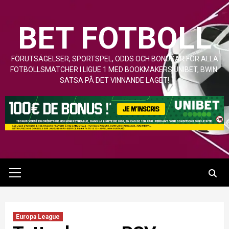
Hoppa
till
BET FOTBOLL
innehållet
FÖRUTSÄGELSER, SPORTSPEL, ODDS OCH BONUSAR FÖR ALLA
FOTBOLLSMATCHER I LIGUE 1 MED BOOKMAKERS UNIBET, BWIN:
SATSA PÅ DET VINNANDE LAGET!
Primär
meny
Europa League