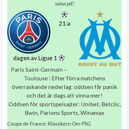
satsa på?
21:a
dagen av Ligue 1
Paris Saint-Germain –
Toulouse
:
Efter förra matchens
överraskande nederlag: oddsen får panik
och det är dags att vinna mer!
Oddsen för sportspelsajter: Unibet, Betclic,
Bwin, Parions Sports, Winamax
Coupe de France: Klassikern Om-PSG