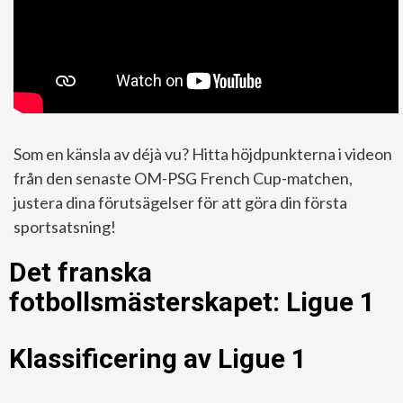
Som en känsla av déjà vu? Hitta höjdpunkterna i videon
från den senaste OM-PSG French Cup-matchen,
justera dina förutsägelser för att göra din första
sportsatsning!
Det franska
fotbollsmästerskapet: Ligue 1
Klassificering av Ligue 1