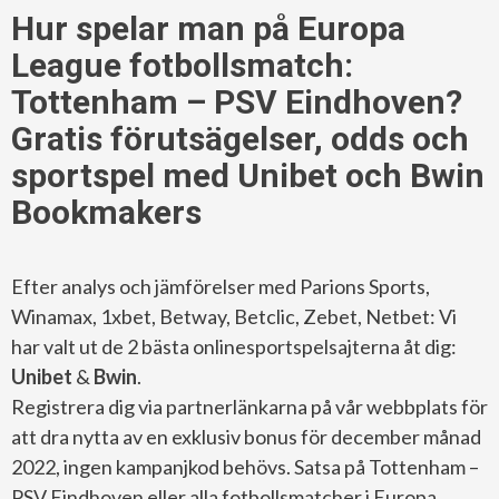
Hur spelar man på Europa
League fotbollsmatch:
Tottenham – PSV Eindhoven?
Gratis förutsägelser, odds och
sportspel med Unibet och Bwin
Bookmakers
Efter analys och jämförelser med Parions Sports,
Winamax, 1xbet, Betway, Betclic, Zebet, Netbet: Vi
har valt ut de 2 bästa onlinesportspelsajterna åt dig:
Unibet
&
Bwin
.
Registrera dig via partnerlänkarna på vår webbplats för
att dra nytta av en exklusiv bonus för december månad
2022, ingen kampanjkod behövs. Satsa på Tottenham –
PSV Eindhoven eller alla fotbollsmatcher i Europa