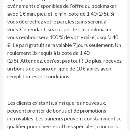
événements disponibles de l’offre du bookmaker
avec 1 € min. pieu et le min. cote de 1,40 (2/5). Si
vous décrochez votre pari, les gains seront à
vous. Cependant, si vous perdez, le bookmaker
vous remboursera 100 % de votre mise jusqu’à 40
€. Le pari gratuit sera valable 7 jours seulement. Un
roulement 3x requis à la cote de 1,40
(2/5). Attendez, ce n’est pas tout ! De plus, recevez
un bonus de casino en ligne de 10 € après avoir
rempli toutes les conditions.
Les clients existants, ainsi que les nouveaux,
peuvent profiter de bonus et de promotions
incroyables. Les parieurs peuvent constamment se
qualifier pour diverses offres spéciales, concours