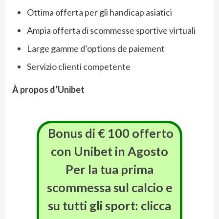
Ottima offerta per gli handicap asiatici
Ampia offerta di scommesse sportive virtuali
Large gamme d’options de paiement
Servizio clienti competente
À propos d’Unibet
Bonus di € 100 offerto
con Unibet in
Agosto
Per la tua prima
scommessa sul calcio e
su tutti gli sport: clicca