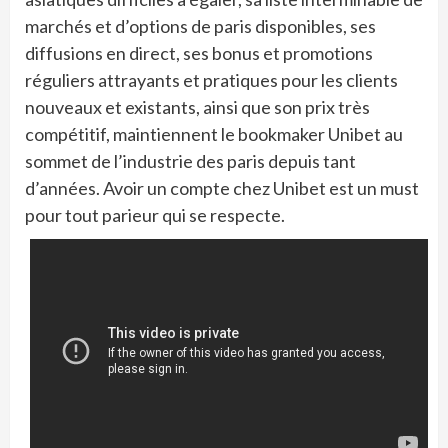
marchés et d’options de paris disponibles, ses
diffusions en direct, ses bonus et promotions
réguliers attrayants et pratiques pour les clients
nouveaux et existants, ainsi que son prix très
compétitif, maintiennent le bookmaker Unibet au
sommet de l’industrie des paris depuis tant
d’années. Avoir un compte chez Unibet est un must
pour tout parieur qui se respecte.