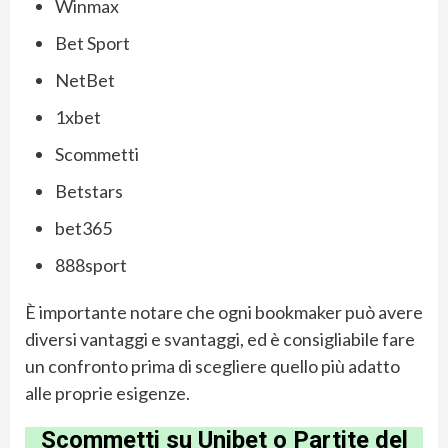
Winmax
Bet Sport
NetBet
1xbet
Scommetti
Betstars
bet365
888sport
È importante notare che ogni bookmaker può avere
diversi vantaggi e svantaggi, ed è consigliabile fare
un confronto prima di scegliere quello più adatto
alle proprie esigenze.
Scommetti su Unibet o Partite del