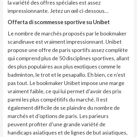
la variété des offres spéciales est assez
impressionnante. Jetez un œil ci-dessous…
Offerta di scommesse sportive su Unibet
Le nombre de marchés proposés par le bookmaker
scandinave est vraiment impressionnant. Unibet
propose une offre de paris sportifs assez complète
qui comprend plus de 50 disciplines sportives, allant
des plus populaires aux plus exotiques comme le
badminton, le trot et le pesapallo. Eh bien, ce n’est
pas tout. Le bookmaker Unibet impose une marge
vraiment faible, ce qui lui permet d’avoir des prix
parmi les plus compétitifs du marché. Il est
également difficile de se plaindre du nombre de
marchés et d’options de paris. Les parieurs
peuvent profiter d’une grande variété de
handicaps asiatiques et de lignes de but asiatiques,