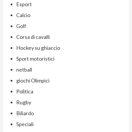
Esport
Calcio
Golf
Corsa di cavalli
Hockey su ghiaccio
Sport motoristici
netball
giochi Olimpici
Politica
Rugby
Biliardo
Speciali