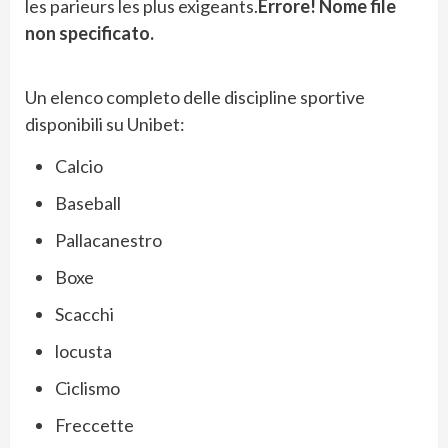
les parieurs les plus exigeants.
Errore! Nome file
non specificato.
Un elenco completo delle discipline sportive
disponibili su Unibet:
Calcio
Baseball
Pallacanestro
Boxe
Scacchi
locusta
Ciclismo
Freccette