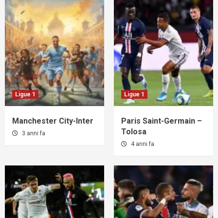
Ligue 1
Ligue 1
Manchester City-Inter
Paris Saint-Germain –
Tolosa
3 anni fa
4 anni fa