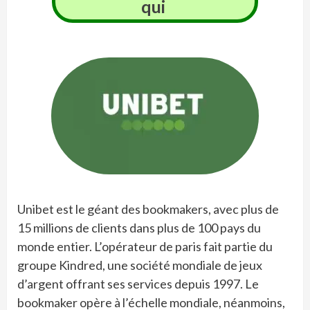
qui
Unibet est le géant des bookmakers, avec plus de
15 millions de clients dans plus de 100 pays du
monde entier. L’opérateur de paris fait partie du
groupe Kindred, une société mondiale de jeux
d’argent offrant ses services depuis 1997. Le
bookmaker opère à l’échelle mondiale, néanmoins,