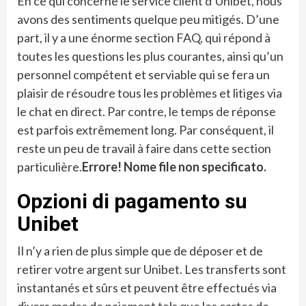
En ce qui concerne le service client d’Unibet, nous
avons des sentiments quelque peu mitigés. D’une
part, il y a une énorme section FAQ, qui répond à
toutes les questions les plus courantes, ainsi qu’un
personnel compétent et serviable qui se fera un
plaisir de résoudre tous les problèmes et litiges via
le chat en direct. Par contre, le temps de réponse
est parfois extrêmement long. Par conséquent, il
reste un peu de travail à faire dans cette section
particulière.
Errore! Nome file non specificato.
Opzioni di pagamento su
Unibet
Il n’y a rien de plus simple que de déposer et de
retirer votre argent sur Unibet. Les transferts sont
instantanés et sûrs et peuvent être effectués via