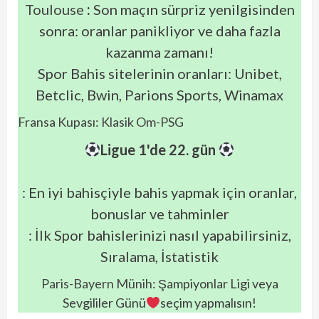
Toulouse
:
Son maçın sürpriz yenilgisinden
sonra: oranlar panikliyor ve daha fazla
kazanma zamanı!
Spor Bahis sitelerinin oranları: Unibet,
Betclic, Bwin, Parions Sports, Winamax
Fransa Kupası: Klasik Om-PSG
Ligue 1'de 22. gün
: En iyi bahisçiyle bahis yapmak için oranlar,
bonuslar ve tahminler
: İlk Spor bahislerinizi nasıl yapabilirsiniz,
Sıralama, İstatistik
Paris-Bayern Münih
: Şampiyonlar Ligi veya
Sevgililer Günü
seçim yapmalısın!