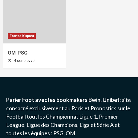
Fransa Kupası
OM-PSG
4 sene evvel
Parier Foot avec les bookmakers Bwin, Unibet
: site
consacré exclusivement au Paris et Pronostics sur le
Football tout les Championnat
Ligue 1
, Premier
League, Ligue des Champions, Liga et Série A et
toutes les équipes :
PSG
, OM