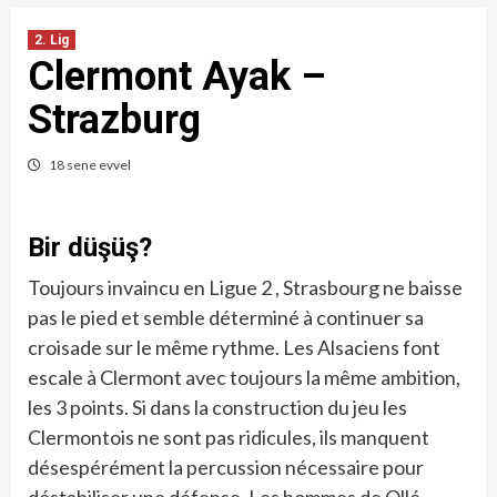
2. Lig
Clermont Ayak –
Strazburg
18 sene evvel
Bir düşüş?
Toujours invaincu en Ligue 2 , Strasbourg ne baisse
pas le pied et semble déterminé à continuer sa
croisade sur le même rythme. Les Alsaciens font
escale à Clermont avec toujours la même ambition,
les 3 points. Si dans la construction du jeu les
Clermontois ne sont pas ridicules, ils manquent
désespérément la percussion nécessaire pour
déstabiliser une défense. Les hommes de Ollé-