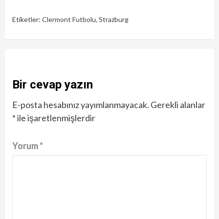
Etiketler:
Clermont Futbolu
,
Strazburg
Bir cevap yazın
E-posta hesabınız yayımlanmayacak.
Gerekli alanlar
*
ile işaretlenmişlerdir
Yorum
*