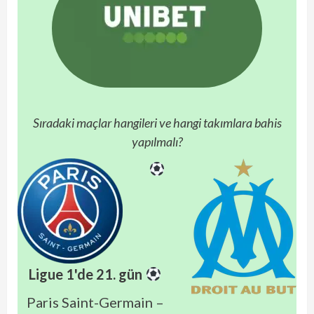
Sıradaki maçlar hangileri ve hangi takımlara bahis
yapılmalı?
Ligue 1'de 21. gün
Paris Saint-Germain –