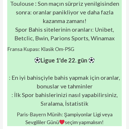
Toulouse
:
Son maçın sürpriz yenilgisinden
sonra: oranlar panikliyor ve daha fazla
kazanma zamanı!
Spor Bahis sitelerinin oranları: Unibet,
Betclic, Bwin, Parions Sports, Winamax
Fransa Kupası: Klasik Om-PSG
Ligue 1'de 22. gün
: En iyi bahisçiyle bahis yapmak için oranlar,
bonuslar ve tahminler
: İlk Spor bahislerinizi nasıl yapabilirsiniz,
Sıralama, İstatistik
Paris-Bayern Münih
: Şampiyonlar Ligi veya
Sevgililer Günü
seçim yapmalısın!