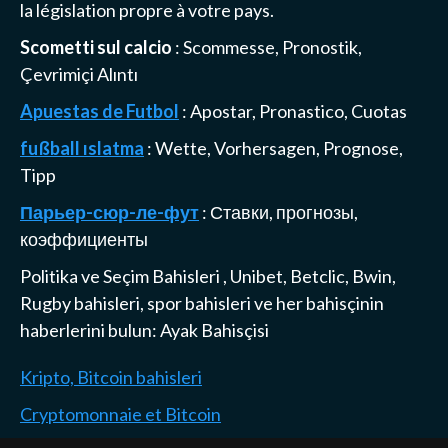
la législation propre à votre pays.
Scometti sul calcio
: Scommesse, Pronostik,
Çevrimiçi Alıntı
Apuestas de Futbol
: Apostar, Pronastico, Cuotas
fußball ıslatma
: Wette, Vorhersagen, Prognose,
Tipp
Парьер-сюр-ле-фут
: Ставки, прогнозы,
коэффициенты
Politika ve Seçim Bahisleri
,
Unibet, Betclic, Bwin,
Rugby bahisleri
, spor bahisleri ve her bahisçinin
haberlerini bulun:
Ayak Bahisçisi
Kripto, Bitcoin bahisleri
Cryptomonnaie et Bitcoin