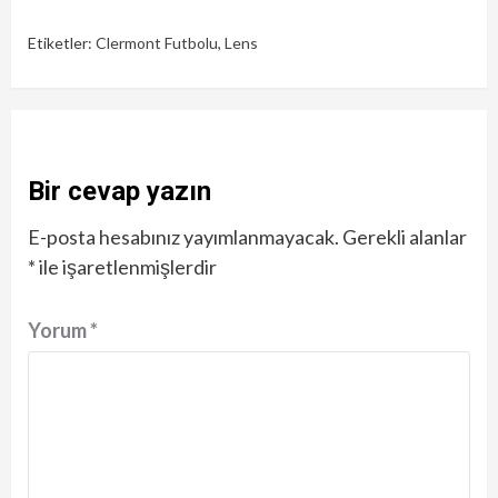
Etiketler:
Clermont Futbolu
,
Lens
Bir cevap yazın
E-posta hesabınız yayımlanmayacak.
Gerekli alanlar
*
ile işaretlenmişlerdir
Yorum
*