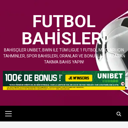
İçeriğe
atla
FUTBOL
BAHISLERI
BAHISÇILER UNIBET, BWIN ILE TÜM LIGUE 1 FUTBOL MAÇLARI IÇIN
TAHMINLER, SPOR BAHISLERI, ORANLAR VE BONUSLAR: KAZANAN
TAKIMA BAHIS YAPIN!
Ana
Menü