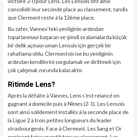
victoire 2-0 pour Lens. Les Lensois ont ainsi
consolidé leur seconde place au classement, tandis
que Clermont reste à la 12ème place.
Bu zafer, Vannes'teki yenilginin ardından
toparlanmayı başaran ve şimdi sıralamalarda küçük
bir delik açmayı uman Lensois için gerçek bir
rahatlama oldu. Clermontois ise bu yenilginin
ardından kendilerini sorgulamak ve diriltmek için
çok çalışmak zorunda kalacaktır.
Ritimde Lens?
Après la défaite à Vannes, Lens s’est relancé en
gagnant à domicile puis à Nîmes (2-1). Les Lensois
sont ainsi solidement installés à la seconde place de
la Ligue 2 à trois petites longueurs du leader
strasbourgeois. Face à Clermont, Les Sang et Or
espèrent faire un petit trou au classement. Les