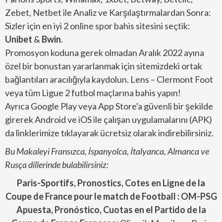
Zebet, Netbet ile Analiz ve Karşılaştırmalardan Sonra:
Sizler için en iyi 2 online spor bahis sitesini seçtik:
Unibet
&
Bwin
.
Promosyon koduna gerek olmadan Aralık 2022 ayına
özel bir bonustan yararlanmak için sitemizdeki ortak
bağlantıları aracılığıyla kaydolun. Lens – Clermont Foot
veya tüm Ligue 2 futbol maçlarına bahis yapın!
Ayrıca Google Play veya App Store'a güvenli bir şekilde
girerek Android ve iOS ile çalışan uygulamalarını (APK)
da linklerimize tıklayarak ücretsiz olarak indirebilirsiniz.
Bu Makaleyi Fransızca, İspanyolca, İtalyanca, Almanca ve
Rusça dillerinde bulabilirsiniz:
Paris-Sportifs, Pronostics, Cotes en Ligne de la
Coupe de France pour le match de Football : OM-PSG
Apuesta, Pronóstico, Cuotas en el Partido de
la