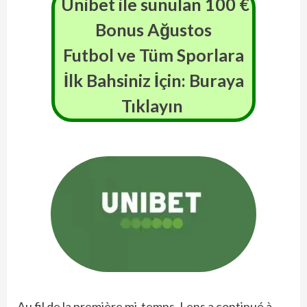
Unibet ile sunulan 100 €
Bonus
Ağustos
Futbol ve Tüm Sporlara
İlk Bahsiniz İçin: Buraya
Tıklayın
Au fil de la première mi-temps, Lens a continué à