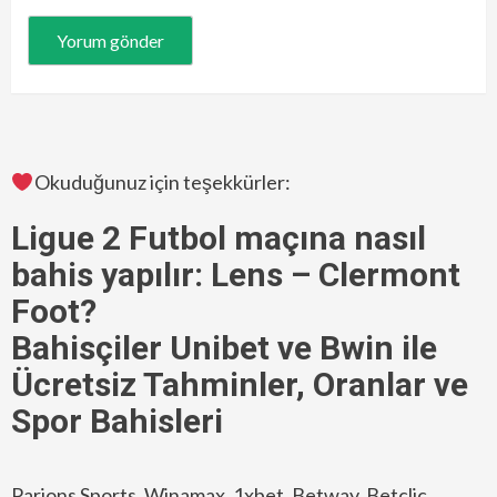
Okuduğunuz için teşekkürler:
Ligue 2 Futbol maçına nasıl
bahis yapılır: Lens – Clermont
Foot?
Bahisçiler Unibet ve Bwin ile
Ücretsiz Tahminler, Oranlar ve
Spor Bahisleri
Parions Sports, Winamax, 1xbet, Betway, Betclic,