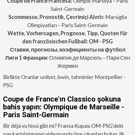
Coupe de France
Francesa:
Olimpik Marsilya – Paris
Saint-Germain
Scommesse, Pronostik, Çevrimiçi Alıntı:
Marsiglia
Olimpiyatları – Paris Saint-Germain
Wette, Vorhersagen, Prognose, Tipp, Quoten für
den französischen Fußball: OM - PSG
Ставки, прогнозы, коэфициенты на футбол
Лиги 1 Франции:
Олимпик де Марсель – Пари Сен
Жермен
Birlikte
Oranlar unibet, bwin, tahminler Montpellier -
PSG
Coupe de France'ın Classico şokuna
bahis yapın: Olympique de Marseille -
Paris Saint-Germain
Bir déjà vu hissi gibi mi? Fransa Kupası OM-PSG'deki
son karşılaşmanın videosunda öne çıkanları bulun, ilk