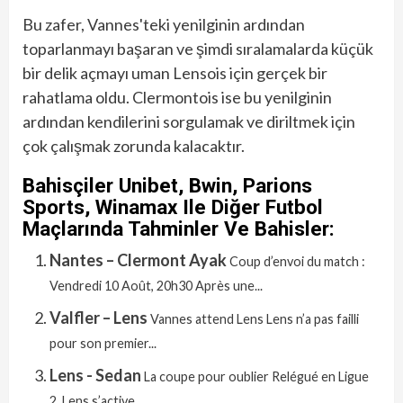
Bu zafer, Vannes'teki yenilginin ardından
toparlanmayı başaran ve şimdi sıralamalarda küçük
bir delik açmayı uman Lensois için gerçek bir
rahatlama oldu. Clermontois ise bu yenilginin
ardından kendilerini sorgulamak ve diriltmek için
çok çalışmak zorunda kalacaktır.
Bahisçiler Unibet, Bwin, Parions
Sports, Winamax Ile Diğer Futbol
Maçlarında Tahminler Ve Bahisler:
Nantes – Clermont Ayak
Coup d’envoi du match :
Vendredi 10 Août, 20h30 Après une...
Valfler – Lens
Vannes attend Lens Lens n’a pas failli
pour son premier...
Lens - Sedan
La coupe pour oublier Relégué en Ligue
2, Lens s’active...