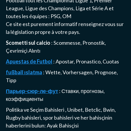
Football tout les Championnat
Ligue 1
, Premier
League, Ligue des Champions, Liga et Série A et
toutes les équipes :
PSG
, OM
Ce site est purement informatif renseignez vous sur
la législation propre à votre pays.
Scometti sul calcio
: Scommesse, Pronostik,
Çevrimiçi Alıntı
Apuestas de Futbol
: Apostar, Pronastico, Cuotas
fußball ıslatma
: Wette, Vorhersagen, Prognose,
Tipp
Парьер-сюр-ле-фут
: Ставки, прогнозы,
коэффициенты
Politika ve Seçim Bahisleri
,
Unibet, Betclic, Bwin,
Rugby bahisleri
, spor bahisleri ve her bahisçinin
haberlerini bulun:
Ayak Bahisçisi