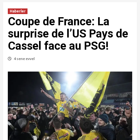
Haberler
Coupe de France: La
surprise de l’US Pays de
Cassel face au PSG!
4 sene evvel