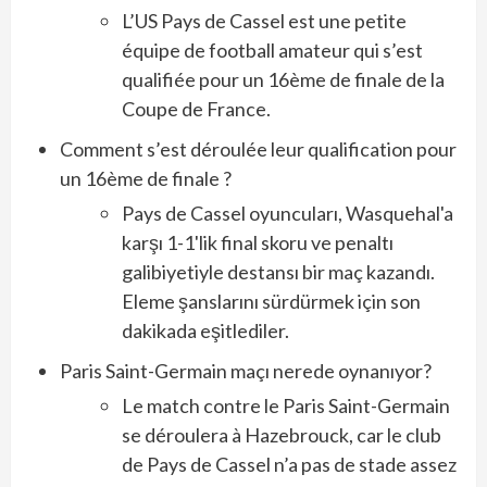
L’US Pays de Cassel est une petite
équipe de football amateur qui s’est
qualifiée pour un 16ème de finale de la
Coupe de France.
Comment s’est déroulée leur qualification pour
un 16ème de finale ?
Pays de Cassel oyuncuları, Wasquehal'a
karşı 1-1'lik final skoru ve penaltı
galibiyetiyle destansı bir maç kazandı.
Eleme şanslarını sürdürmek için son
dakikada eşitlediler.
Paris Saint-Germain maçı nerede oynanıyor?
Le match contre le Paris Saint-Germain
se déroulera à Hazebrouck, car le club
de Pays de Cassel n’a pas de stade assez