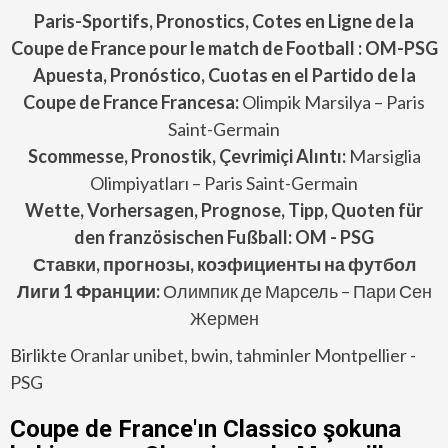
Paris-Sportifs, Pronostics, Cotes en Ligne de la
Coupe de France pour le match de Football : OM-PSG
Apuesta, Pronóstico, Cuotas en el Partido de
la
Coupe de France
Francesa:
Olimpik Marsilya – Paris
Saint-Germain
Scommesse, Pronostik, Çevrimiçi Alıntı:
Marsiglia
Olimpiyatları – Paris Saint-Germain
Wette, Vorhersagen, Prognose, Tipp, Quoten für
den französischen Fußball: OM - PSG
Ставки, прогнозы, коэфициенты на футбол
Лиги 1 Франции:
Олимпик де Марсель – Пари Сен
Жермен
Birlikte
Oranlar unibet, bwin, tahminler Montpellier -
PSG
Coupe de France'ın Classico şokuna