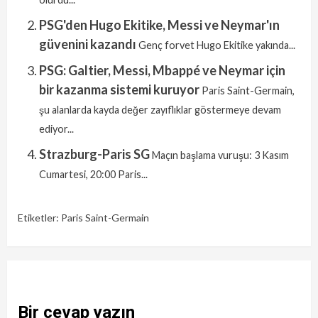
PSG'den Hugo Ekitike, Messi ve Neymar'ın
güvenini kazandı
Genç forvet Hugo Ekitike yakında...
PSG: Galtier, Messi, Mbappé ve Neymar için
bir kazanma sistemi kuruyor
Paris Saint-Germain,
şu alanlarda kayda değer zayıflıklar göstermeye devam
ediyor...
Strazburg-Paris SG
Maçın başlama vuruşu: 3 Kasım
Cumartesi, 20:00 Paris...
Etiketler:
Paris Saint-Germain
Bir cevap yazın