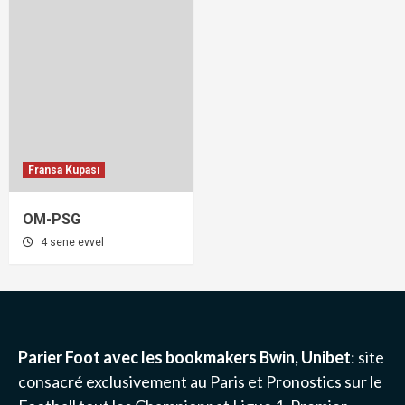
Fransa Kupası
OM-PSG
4 sene evvel
Parier Foot avec les bookmakers Bwin, Unibet
: site
consacré exclusivement au Paris et Pronostics sur le