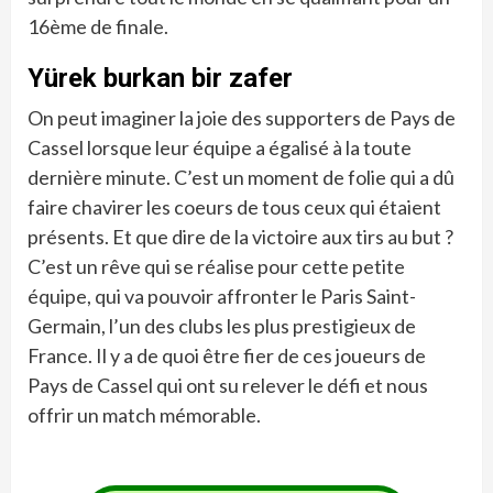
16ème de finale.
Yürek burkan bir zafer
On peut imaginer la joie des supporters de Pays de
Cassel lorsque leur équipe a égalisé à la toute
dernière minute. C’est un moment de folie qui a dû
faire chavirer les coeurs de tous ceux qui étaient
présents. Et que dire de la victoire aux tirs au but ?
C’est un rêve qui se réalise pour cette petite
équipe, qui va pouvoir affronter le Paris Saint-
Germain, l’un des clubs les plus prestigieux de
France. Il y a de quoi être fier de ces joueurs de
Pays de Cassel qui ont su relever le défi et nous
offrir un match mémorable.