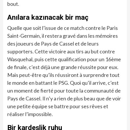
bout.
Anılara kazınacak bir maç
Quelle que soit l’issue de ce match contre le Paris
Saint-Germain, il restera gravé dans les mémoires
des joueurs de Pays de Cassel et de leurs
supporters. Cette victoire aux tirs au but contre
Wasquehal, puis cette qualification pour un 16ème
de finale, c’est déjà une grande réussite pour eux.
Mais peut-être qu’ils réussiront à surprendre tout
le monde en battant le PSG. Quoi qu’il arrive, c’est
un moment de fierté pour toute la communauté de
Pays de Cassel. Il n’y a rien de plus beau que de voir
une petite équipe se battre pour ses rêves et
réaliser l’impossible.
Bir kardeşlik ruhu