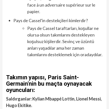
face à un adversaire supérieur sur le
papier.
Pays de Cassel'in destekçileri kimlerdir?
Pays de Cassel taraftarları, koşullar ne
olursa olsun takımlarını destekleyen
koşulsuz kişilerdir. Sevinç ve üzüntü
anları yaşadılar ama her zaman
takımlarını desteklemek için oradaydılar.
Takımın yapısı, Paris Saint-
Germain'nin bu maçta oynayacak
oyuncuları:
Saldırganlar: Kylian Mbappé Lottin, Lionel Messi,
Hugo Ekitike.