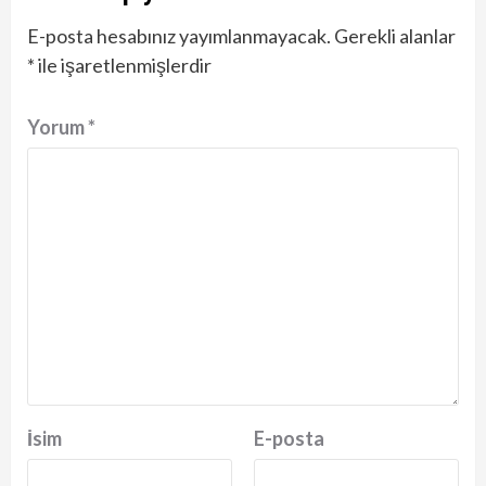
E-posta hesabınız yayımlanmayacak.
Gerekli alanlar
*
ile işaretlenmişlerdir
Yorum
*
İsim
E-posta