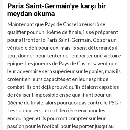
Paris Saint-Germain'ye karşı bir
meydan okuma
Maintenant que Pays de Cassel a réussi à se
qualifier pour un 16ème de finale, ils se préparent
pour affronter le Paris Saint-Germain. Ce sera un
véritable défi pour eux, mais ils sont déterminés à
tout donner pour tenter de remporter une victoire
épique. Les joueurs de Pays de Cassel savent que
leur adversaire sera supérieur sur le papier, mais ils
croient en leurs capacités et en leur esprit de
combat. Ils ont déjà prouvé qu’ils étaient capables
de réaliser l’impossible en se qualifiant pour un
16ème de finale, alors pourquoi pas contre le PSG ?
Les supporters seront derrière eux pour les
encourager, et ils pourront compter sur leur
passion pour le football pour les porter jusqu’au