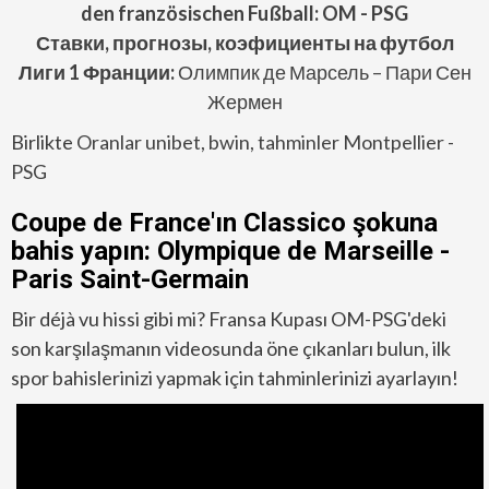
den französischen Fußball: OM - PSG
Ставки, прогнозы, коэфициенты на футбол
Лиги 1 Франции:
Олимпик де Марсель – Пари Сен
Жермен
Birlikte
Oranlar unibet, bwin, tahminler Montpellier -
PSG
Coupe de France'ın Classico şokuna
bahis yapın: Olympique de Marseille -
Paris Saint-Germain
Bir déjà vu hissi gibi mi? Fransa Kupası OM-PSG'deki
son karşılaşmanın videosunda öne çıkanları bulun, ilk
spor bahislerinizi yapmak için tahminlerinizi ayarlayın!