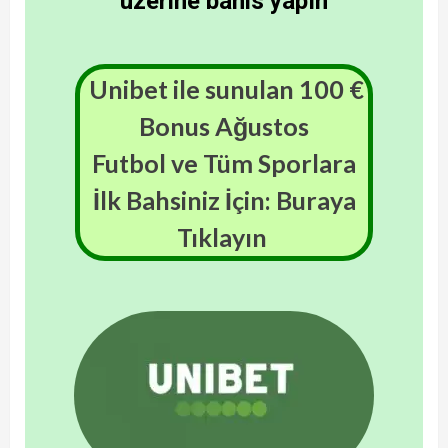
üzerine bahis yapın
Unibet ile sunulan 100 €
Bonus
Ağustos
Futbol ve Tüm Sporlara
İlk Bahsiniz İçin: Buraya
Tıklayın