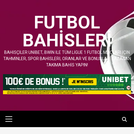
İçeriğe
atla
FUTBOL
BAHISLERI
BAHISÇILER UNIBET, BWIN ILE TÜM LIGUE 1 FUTBOL MAÇLARI IÇIN
TAHMINLER, SPOR BAHISLERI, ORANLAR VE BONUSLAR: KAZANAN
TAKIMA BAHIS YAPIN!
Ana
Menü