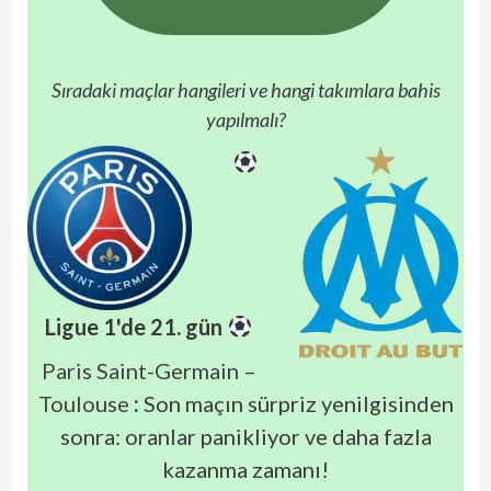
Sıradaki maçlar hangileri ve hangi takımlara bahis
yapılmalı?
Ligue 1'de 21. gün
Paris Saint-Germain –
Toulouse
:
Son maçın sürpriz yenilgisinden
sonra: oranlar panikliyor ve daha fazla
kazanma zamanı!