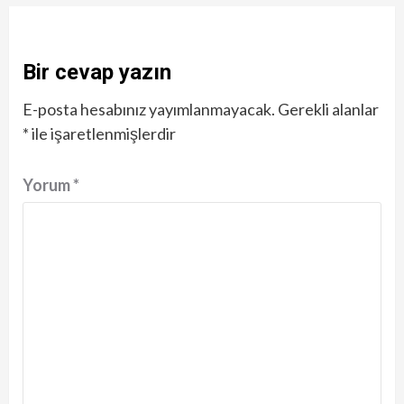
Bir cevap yazın
E-posta hesabınız yayımlanmayacak.
Gerekli alanlar
*
ile işaretlenmişlerdir
Yorum
*