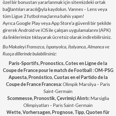
özel bir bonustan yararlanmak için sitemizdeki ortak
bağlantıları aracılığıyla kaydolun. Vannes – Lens veya
tüm Ligue 2 futbol maçlarına bahis yapın!
Ayrıca Google Play veya App Store'a güvenli bir şekilde
girerek Android ve iOS ile çalışan uygulamalarını (APK)
da linklerimize tıklayarak ücretsiz olarak indirebilirsiniz.
Bu Makaleyi Fransızca, İspanyolca, İtalyanca, Almanca ve
Rusça dillerinde bulabilirsiniz:
Paris-Sportifs, Pronostics, Cotes en Ligne de la
Coupe de France pour le match de Football : OM-PSG
Apuesta, Pronóstico, Cuotas en el Partido de
la
Coupe de France
Francesa:
Olimpik Marsilya – Paris
Saint-Germain
Scommesse, Pronostik, Çevrimiçi Alıntı:
Marsiglia
Olimpiyatları – Paris Saint-Germain
Wette, Vorhersagen, Prognose, Tipp, Quoten für