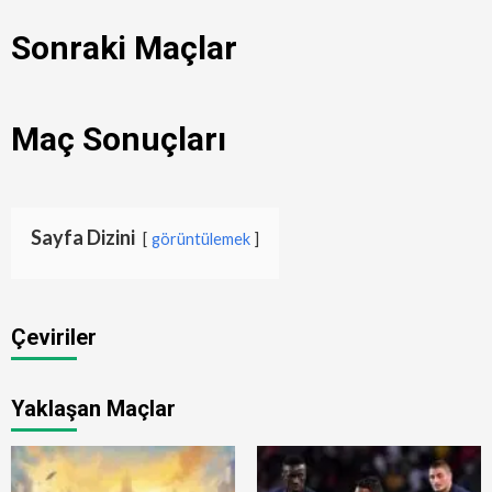
Sonraki Maçlar
Maç Sonuçları
Sayfa Dizini
görüntülemek
Çeviriler
Yaklaşan Maçlar