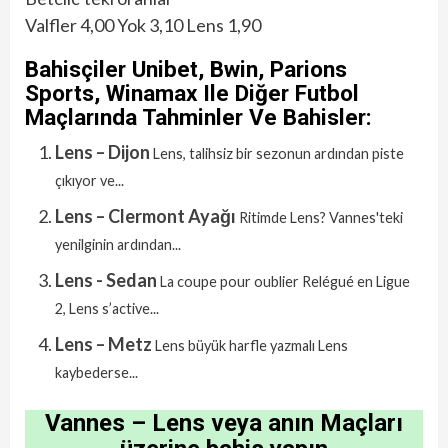
Valfler 4,00 Yok 3,10 Lens 1,90
Bahisçiler Unibet, Bwin, Parions
Sports, Winamax Ile Diğer Futbol
Maçlarında Tahminler Ve Bahisler:
Lens – Dijon
Lens, talihsiz bir sezonun ardından piste
çıkıyor ve...
Lens – Clermont Ayağı
Ritimde Lens? Vannes'teki
yenilginin ardından...
Lens - Sedan
La coupe pour oublier Relégué en Ligue
2, Lens s’active...
Lens – Metz
Lens büyük harfle yazmalı Lens
kaybederse...
Vannes – Lens veya anın Maçları