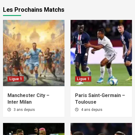
Les Prochains Matchs
Ligue 1
Ligue 1
Manchester City –
Paris Saint-Germain –
Inter Milan
Toulouse
3 ans depuis
4 ans depuis