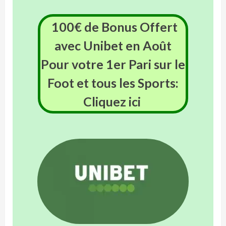
100€ de Bonus Offert
avec Unibet en
Août
Pour votre 1er Pari sur le
Foot et tous les Sports:
Cliquez ici