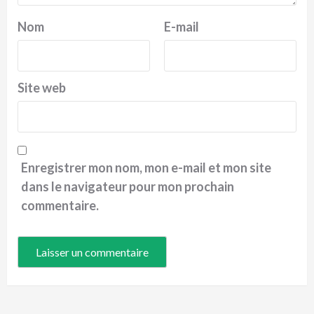
Nom
E-mail
Site web
Enregistrer mon nom, mon e-mail et mon site
dans le navigateur pour mon prochain
commentaire.