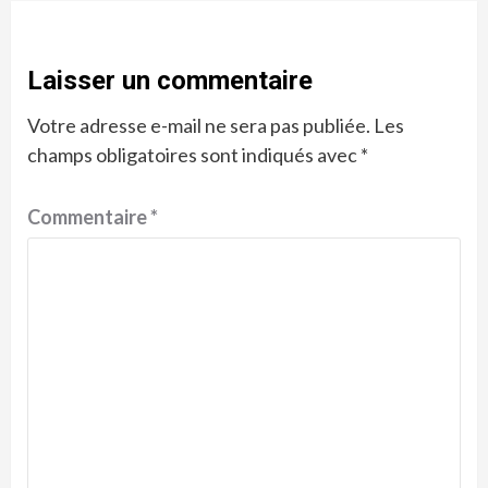
Laisser un commentaire
Votre adresse e-mail ne sera pas publiée.
Les
champs obligatoires sont indiqués avec
*
Commentaire
*