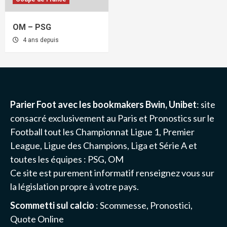
OM – PSG
4 ans depuis
Parier Foot avec les bookmakers Bwin, Unibet
: site
consacré exclusivement au Paris et Pronostics sur le
Football tout les Championnat
Ligue 1
, Premier
League, Ligue des Champions, Liga et Série A et
toutes les équipes :
PSG
, OM
Ce site est purement informatif renseignez vous sur
la législation propre à votre pays.
Scommetti sul calcio
: Scommesse, Pronostici,
Quote Online