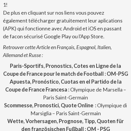
1!
De plus en cliquant sur nos liens vous pouvez
également télécharger gratuitement leur aplications
(APK) qui fonctionne avec Android et iOS en passant
de facon sécurisé Google Play ou l'App Store.
Retrouver cette Article en Français, Espagnol, Italien,
Allemand et Russe :
Paris-Sportifs, Pronostics, Cotes en Ligne de la
Coupe de France pour le match de Football : OM-PSG
Apuesta, Pronóstico, Cuotas en el Partido de
la
Coupe de France
Francesa :
Olympique de Marsella –
Paris Saint-Germain
Scommesse, Pronostici, Quote Online :
Olympique di
Marsiglia – Paris Saint-Germain
Wette, Vorhersagen, Prognose, Tipp, Quoten für
den französischen Fußball : OM - PSG