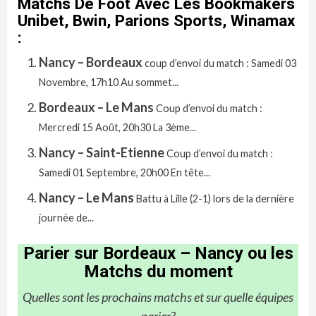
Matchs De Foot Avec Les Bookmakers
Unibet, Bwin, Parions Sports, Winamax
:
Nancy – Bordeaux
coup d’envoi du match : Samedi 03
Novembre, 17h10 Au sommet...
Bordeaux – Le Mans
Coup d’envoi du match :
Mercredi 15 Août, 20h30 La 3ème...
Nancy – Saint-Etienne
Coup d’envoi du match :
Samedi 01 Septembre, 20h00 En tête...
Nancy – Le Mans
Battu à Lille (2-1) lors de la dernière
journée de...
Parier sur Bordeaux – Nancy ou les
Matchs du moment
Quelles sont les prochains matchs et sur quelle équipes
parier?