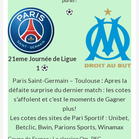
21eme Journée de Ligue
1
Paris Saint-Germain – Toulouse
:
Apres la
défaite surprise du dernier match : les cotes
s'affolent et c'est le moments de Gagner
plus!
Les cotes des sites de Pari Sportif : Unibet,
Betclic, Bwin, Parions Sports, Winamax
Coupe de France : Le classico Om- PSG