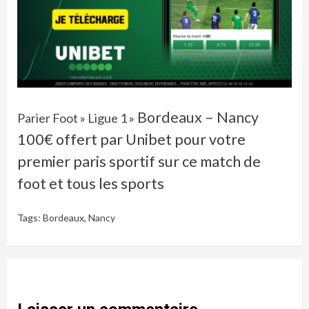
Bordeaux – Nancy
Parier Foot
»
Ligue 1
»
100€ offert par Unibet pour votre
premier paris sportif sur ce match de
foot et tous les sports
Tags:
Bordeaux
,
Nancy