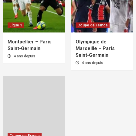
Ligue 1
Coupe de France
Montpellier – Paris
Olympique de
Saint-Germain
Marseille – Paris
Saint-Germain
4 ans depuis
4 ans depuis
Coupe de France