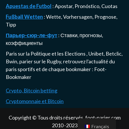
Apuestas de Futbol
: Apostar, Pronóstico, Cuotas
Fußball Wetten
: Wette, Vorhersagen, Prognose,
Tipp
Парьер-сюр-ле-фут
: Ставки, прогнозы,
коэффициенты
Paris sur la Politique et les Elections
,
Unibet, Betclic,
Bwin, parier sur le Rugby
, retrouvez l'actualité du
paris sportifs et de chaque bookmaker :
Foot-
Bookmaker
Crypto, Bitcoin betting
Cryptomonnaie et Bitcoin
Copyright © Tous droits réservés. foot-parier.com
2010 -2023
Français