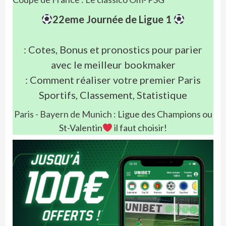
22eme Journée de Ligue 1
: Cotes, Bonus et pronostics pour parier
avec le meilleur bookmaker
: Comment réaliser votre premier Paris
Sportifs, Classement, Statistique
Paris - Bayern de Munich
: Ligue des Champions ou
St-Valentin
il faut choisir!