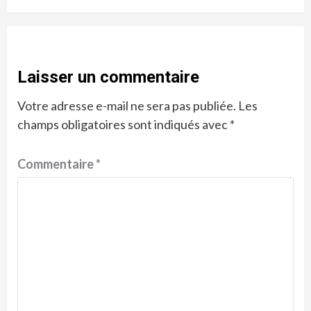
Laisser un commentaire
Votre adresse e-mail ne sera pas publiée.
Les
champs obligatoires sont indiqués avec
*
Commentaire
*