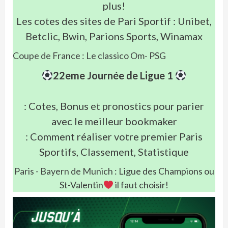
plus!
Les cotes des sites de Pari Sportif : Unibet,
Betclic, Bwin, Parions Sports, Winamax
Coupe de France : Le classico Om- PSG
22eme Journée de Ligue 1
: Cotes, Bonus et pronostics pour parier
avec le meilleur bookmaker
: Comment réaliser votre premier Paris
Sportifs, Classement, Statistique
Paris - Bayern de Munich
: Ligue des Champions ou
St-Valentin
il faut choisir!