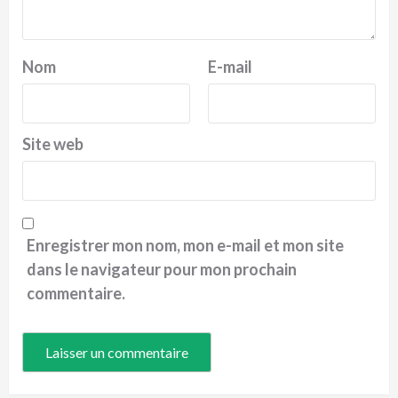
Nom
E-mail
Site web
Enregistrer mon nom, mon e-mail et mon site
dans le navigateur pour mon prochain
commentaire.