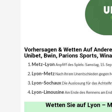
Vorhersagen & Wetten Auf Andere
Unibet, Bwin, Parions Sports, Win
Metz–Lyon
Anpfiff des Spiels: Samstag, 15. S
Lyon–Metz
Nach ihrem Unentschieden gegen Man
Lyon–Sochaux
Die Auslosung für das Achtelfina
Lyon–Limousine
Am Ende des Rennens am Ende 
Wetten Sie auf Lyon – M