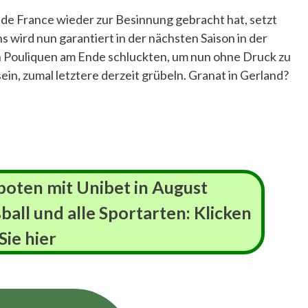
de France wieder zur Besinnung gebracht hat, setzt
s wird nun garantiert in der nächsten Saison in der
von Pouliquen am Ende schluckten, um nun ohne Druck zu
ein, zumal letztere derzeit grübeln. Granat in Gerland?
oten mit Unibet in
August
ball und alle Sportarten: Klicken
Sie hier