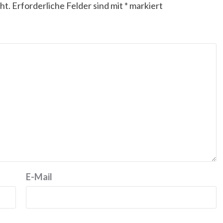
ht.
Erforderliche Felder sind mit
*
markiert
E-Mail