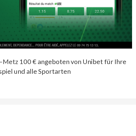
–Metz
100 € angeboten von Unibet für Ihre
piel und alle Sportarten