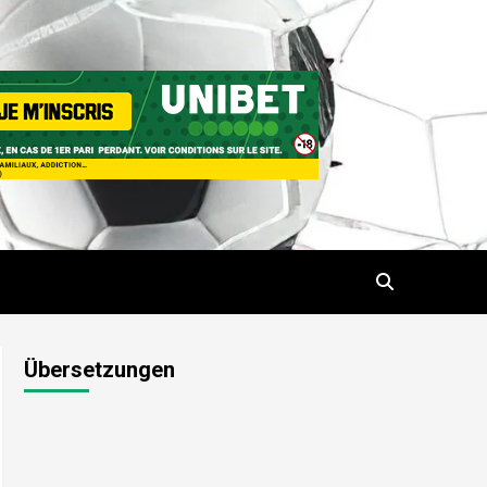
Übersetzungen