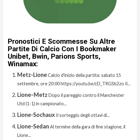
Pronostici E Scommesse Su Altre
Partite Di Calcio Con I Bookmaker
Unibet, Bwin, Parions Sports,
Winamax:
Metz-Lione
Calcio d'inizio della partita: sabato 15
settembre, ore 20:00 https://youtu.be/cD_TRGSb2zo Il...
Lione–Metz
Dopo il pareggio contro il Manchester
Utd (1-1) in campionato...
Lione-Sochaux
Il sorteggio degli ottavi di...
Lione-Sedan
Al termine della gara di fine stagione, il
Lione...