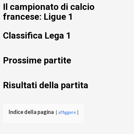
Il campionato di calcio
francese: Ligue 1
Classifica Lega 1
Prossime partite
Risultati della partita
Indice della pagina
affiggere