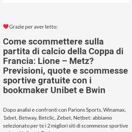
Grazie per aver letto:
Come scommettere sulla
partita di calcio della Coppa di
Francia: Lione – Metz?
Previsioni, quote e scommesse
sportive gratuite con i
bookmaker Unibet e Bwin
Dopo analisi e confronti con Parions Sports, Winamax,
1xbet, Betway, Betclic, Zebet, Netbet: abbiamo
selezionato per te i 2 migliori siti di scommesse sportive