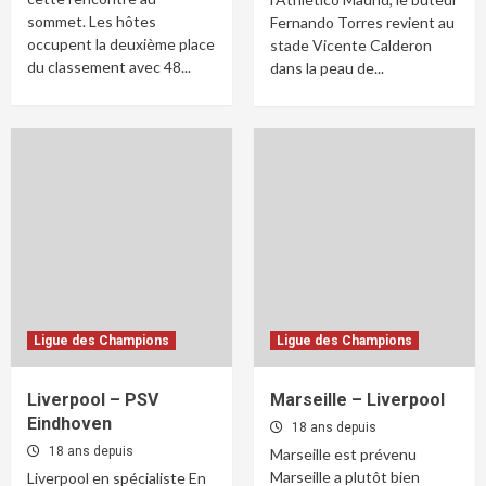
sommet. Les hôtes
Fernando Torres revient au
occupent la deuxième place
stade Vicente Calderon
du classement avec 48...
dans la peau de...
Ligue des Champions
Ligue des Champions
Liverpool – PSV
Marseille – Liverpool
Eindhoven
18 ans depuis
18 ans depuis
Marseille est prévenu
Marseille a plutôt bien
Liverpool en spécialiste En