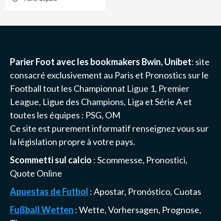
Parier Foot avec les bookmakers Bwin, Unibet
: site
consacré exclusivement au Paris et Pronostics sur le
Football tout les Championnat
Ligue 1
, Premier
League, Ligue des Champions, Liga et Série A et
toutes les équipes :
PSG
, OM
Ce site est purement informatif renseignez vous sur
la législation propre à votre pays.
Scommetti sul calcio
: Scommesse, Pronostici,
Quote Online
Apuestas de Futbol
: Apostar, Pronóstico, Cuotas
Fußball Wetten
: Wette, Vorhersagen, Prognose,