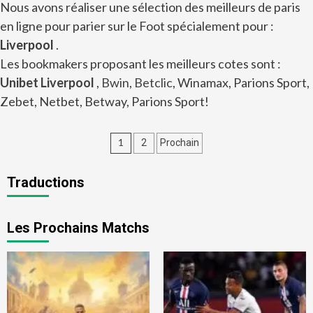
Nous avons réaliser une sélection des meilleurs de paris
en ligne pour parier sur le Foot spécialement pour :
Liverpool
.
Les bookmakers proposant les meilleurs cotes sont :
Unibet Liverpool
,
Bwin
,
Betclic
, Winamax, Parions Sport,
Zebet, Netbet, Betway, Parions Sport!
Navigation
1
2
Prochain
des
Traductions
articles
Les Prochains Matchs