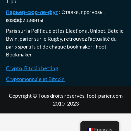
Tipp
Парьер-сюр-ле-фут
: Ставки, прогнозы,
коэффициенты
Paris sur la Politique et les Elections
,
Unibet, Betclic,
Bwin, parier sur le Rugby
, retrouvez l'actualité du
paris sportifs et de chaque bookmaker :
Foot-
Bookmaker
Crypto, Bitcoin betting
Cryptomonnaie et Bitcoin
Copyright © Tous droits réservés. foot-parier.com
2010 -2023
Français