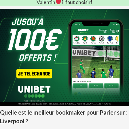
Valentin
il faut choisir!
Quelle est le meilleur bookmaker pour Parier sur :
Liverpool
?