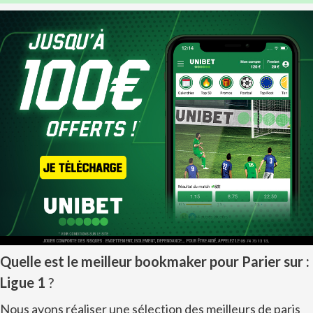
Quelle est le meilleur bookmaker pour Parier sur :
Ligue 1
?
Nous avons réaliser une sélection des meilleurs de paris