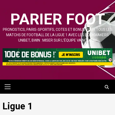
Aller
au
PARIER FOOT
contenu
PRONOSTICS, PARIS-SPORTIFS, COTES ET BONUS POUR TOUS LES
MATCHS DE FOOTBALL DE LA LIGUE 1 AVEC LES BOOKMAKERS
UNIBET, BWIN : MISER SUR L'ÉQUIPE VAINQUEUR!
Menu
primaire
Ligue 1