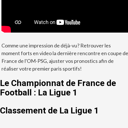
Comme une impression de déjà-vu? Retrouver les
moment forts en video la dernière rencontre en coupe d
France de l'OM-PSG, ajuster vos pronostics afin de
réaliser votre premier paris sportifs!
Le Championnat de France de
Football : La Ligue 1
Classement de La Ligue 1