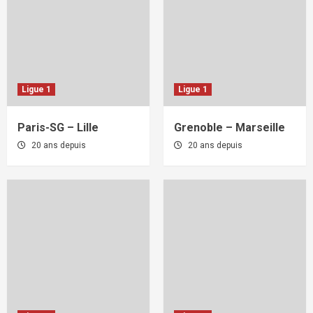
Ligue 1
Ligue 1
Paris-SG – Lille
Grenoble – Marseille
20 ans depuis
20 ans depuis