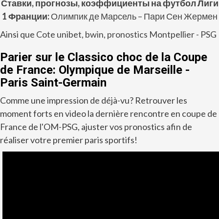
Ставки, прогнозы, коэффициенты на футбол Лиги
1 Франции:
Олимпик де Марсель – Пари Сен Жермен
Ainsi que
Cote unibet, bwin, pronostics Montpellier - PSG
Parier sur le Classico choc de la Coupe
de France: Olympique de Marseille -
Paris Saint-Germain
Comme une impression de déjà-vu? Retrouver les
moment forts en video la dernière rencontre en coupe de
France de l'OM-PSG, ajuster vos pronostics afin de
réaliser votre premier paris sportifs!