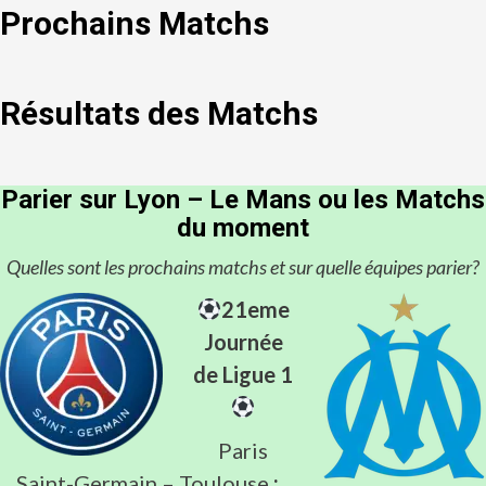
Prochains Matchs
Résultats des Matchs
Parier sur Lyon – Le Mans ou les Matchs
du moment
Quelles sont les prochains matchs et sur quelle équipes parier?
21eme
Journée
de Ligue 1
Paris
Saint-Germain – Toulouse
: