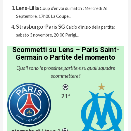
Lens-Lilla
Coup d’envoi du match : Mercredi 26
Septembre, 17h00 La Coupe...
Strasburgo-Paris SG
Calcio d'inizio della partita:
sabato 3 novembre, 20:00 Parigi...
Scommetti su Lens – Paris Saint-
Germain o Partite del momento
Quali sono le prossime partite e su quali squadre
scommettere?
21ª
giornata di Ligue 1