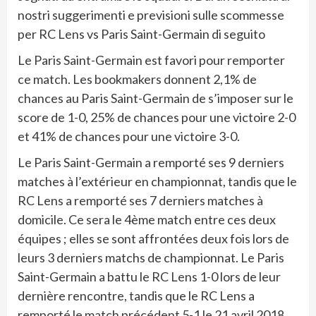
nostri suggerimenti e previsioni sulle scommesse
per RC Lens vs Paris Saint-Germain di seguito
Le Paris Saint-Germain est favori pour remporter
ce match. Les bookmakers donnent 2,1% de
chances au Paris Saint-Germain de s’imposer sur le
score de 1-0, 25% de chances pour une victoire 2-0
et 41% de chances pour une victoire 3-0.
Le Paris Saint-Germain a remporté ses 9 derniers
matches à l’extérieur en championnat, tandis que le
RC Lens a remporté ses 7 derniers matches à
domicile. Ce sera le 4ème match entre ces deux
équipes ; elles se sont affrontées deux fois lors de
leurs 3 derniers matchs de championnat. Le Paris
Saint-Germain a battu le RC Lens 1-0 lors de leur
dernière rencontre, tandis que le RC Lens a
remporté le match précédent 5-1 le 21 avril 2018