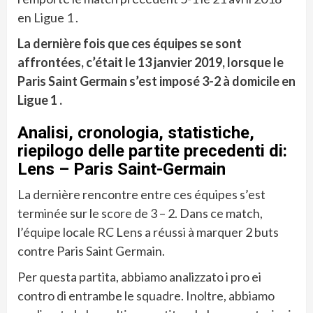
en Ligue 1 .
La dernière fois que ces équipes se sont
affrontées, c’était le 13 janvier 2019, lorsque le
Paris Saint Germain s’est imposé 3-2 à domicile en
Ligue 1 .
Analisi, cronologia, statistiche,
riepilogo delle partite precedenti di:
Lens – Paris Saint-Germain
La dernière rencontre entre ces équipes s’est
terminée sur le score de 3 – 2. Dans ce match,
l’équipe locale RC Lens a réussi à marquer 2 buts
contre Paris Saint Germain.
Per questa partita, abbiamo analizzato i pro ei
contro di entrambe le squadre. Inoltre, abbiamo