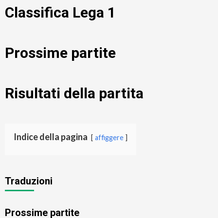
Classifica Lega 1
Prossime partite
Risultati della partita
Indice della pagina
affiggere
Traduzioni
Prossime partite