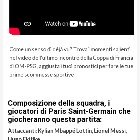
Come un senso di déjà vu? Trova i momenti salienti
nel video dell'ultimo incontro della Coppa di Francia
di OM-PSG, aggiusta i tuoi pronostici per fare le tue
prime scommesse sportive!
Composizione della squadra, i
giocatori di Paris Saint-Germain che
giocheranno questa partita:
Attaccanti: Kylian Mbappé Lottin, Lionel Messi,
Hugo Ekitike.