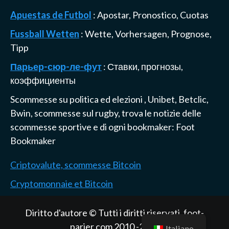
Apuestas de Futbol
: Apostar, Pronostico, Cuotas
Fussball Wetten
: Wette, Vorhersagen, Prognose,
Tipp
Парьер-сюр-ле-фут
: Ставки, прогнозы,
коэффициенты
Scommesse su politica ed elezioni
,
Unibet, Betclic,
Bwin, scommesse sul rugby
, trova le notizie delle
scommesse sportive e di ogni bookmaker:
Foot
Bookmaker
Criptovalute, scommesse Bitcoin
Cryptomonnaie et Bitcoin
Diritto d'autore © Tutti i diritti riservati. foot-
parier.com 2010 -2023
Italiano