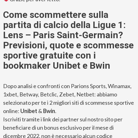
Come scommettere sulla
partita di calcio della Ligue 1:
Lens – Paris Saint-Germain?
Previsioni, quote e scommesse
sportive gratuite con i
bookmaker Unibet e Bwin
Dopo analisi e confronti con Parions Sports, Winamax,
1xbet, Betway, Betclic, Zebet, Netbet: abbiamo
selezionato per te i 2 migliori siti di scommesse sportive
online:
Unibet
&
Bwin
.
Iscriviti tramite i link dei partner sul nostro sito per
beneficiare di un bonus esclusivo per il mese di
dicembre 2022, non è necessario alcun codice