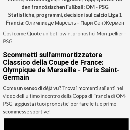
den französischen Fußball: OM - PSG
Statistiche, programmi, decisioni sul calcio Liga 1
Francia:
Олимпик де Марсель – Пари Сен Жермен
Così come
Quote unibet, bwin, pronostici Montpellier -
PSG
Scommetti sull'ammortizzatore
Classico della Coupe de France:
Olympique de Marseille - Paris Saint-
Germain
Come un senso di déjà vu? Trova i momenti salienti nel
video dell'ultimo incontro della Coppa di Francia di OM-
PSG, aggiusta i tuoi pronostici per fare le tue prime
scommesse sportive!