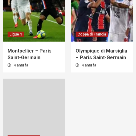
Ligue 1
Coppa di Francia
Montpellier – Paris
Olympique di Marsiglia
Saint-Germain
– Paris Saint-Germain
4 anni fa
4 anni fa