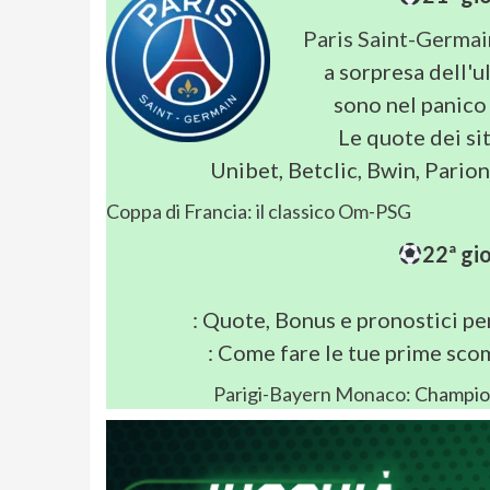
Paris Saint-Germai
a sorpresa dell'ul
sono nel panico 
Le quote dei si
Unibet, Betclic, Bwin, Pario
Coppa di Francia: il classico Om-PSG
22ª gi
: Quote, Bonus e pronostici p
: Come fare le tue prime scom
Parigi-Bayern Monaco
: Champio