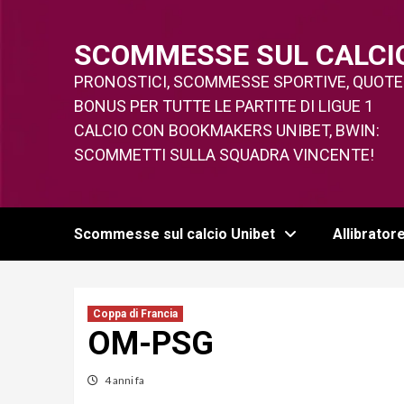
Salta
al
SCOMMESSE SUL CALCI
contenuto
PRONOSTICI, SCOMMESSE SPORTIVE, QUOTE
BONUS PER TUTTE LE PARTITE DI LIGUE 1
CALCIO CON BOOKMAKERS UNIBET, BWIN:
SCOMMETTI SULLA SQUADRA VINCENTE!
Scommesse sul calcio Unibet
Allibrator
Coppa di Francia
OM-PSG
4 anni fa