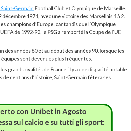
s Saint-Germain
Football Club et Olympique de Marseille.
2 décembre 1971, avec une victoire des Marsellais 4 à 2.
uipes champions d’Europe, car tandis que l’Olympique
 l’UEFA de 1992-93, le PSG a remporté la Coupe de l’UE
la fin des années 80 et au début des années 90, lorsque les
 équipes sont devenues plus fréquentes.
s grands rivalités de France, il y a une disparité notable
us de cent ans d’histoire, Saint-Germain fêtera ses
ferto con Unibet in
Agosto
a sul calcio e su tutti gli sport: