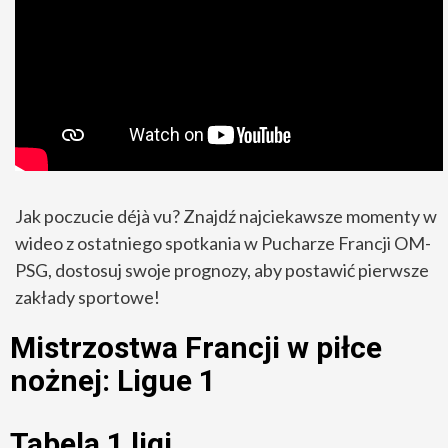
Jak poczucie déjà vu? Znajdź najciekawsze momenty w
wideo z ostatniego spotkania w Pucharze Francji OM-
PSG, dostosuj swoje prognozy, aby postawić pierwsze
zakłady sportowe!
Mistrzostwa Francji w piłce
nożnej: Ligue 1
Tabela 1 ligi