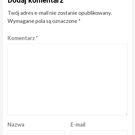
Dodaj komentarz
Twój adres e-mail nie zostanie opublikowany.
Wymagane pola są oznaczone
*
Komentarz
*
Nazwa
E-mail