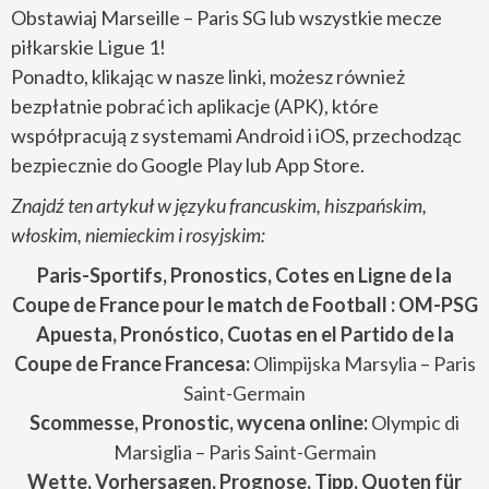
Obstawiaj Marseille – Paris SG lub wszystkie mecze
piłkarskie Ligue 1!
Ponadto, klikając w nasze linki, możesz również
bezpłatnie pobrać ich aplikacje (APK), które
współpracują z systemami Android i iOS, przechodząc
bezpiecznie do Google Play lub App Store.
Znajdź ten artykuł w języku francuskim, hiszpańskim,
włoskim, niemieckim i rosyjskim:
Paris-Sportifs, Pronostics, Cotes en Ligne de la
Coupe de France pour le match de Football : OM-PSG
Apuesta, Pronóstico, Cuotas en el Partido de
la
Coupe de France
Francesa:
Olimpijska Marsylia – Paris
Saint-Germain
Scommesse, Pronostic, wycena online:
Olympic di
Marsiglia – Paris Saint-Germain
Wette, Vorhersagen, Prognose, Tipp, Quoten für