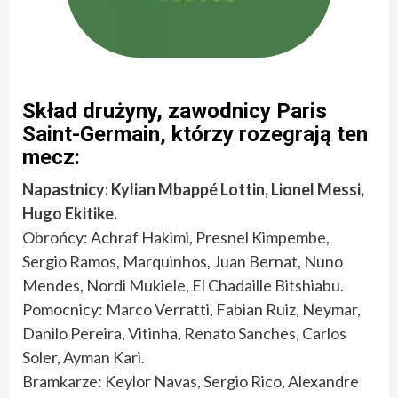
Skład drużyny, zawodnicy Paris
Saint-Germain, którzy rozegrają ten
mecz:
Napastnicy: Kylian Mbappé Lottin, Lionel Messi,
Hugo Ekitike.
Obrońcy: Achraf Hakimi, Presnel Kimpembe,
Sergio Ramos, Marquinhos, Juan Bernat, Nuno
Mendes, Nordi Mukiele, El Chadaille Bitshiabu.
Pomocnicy: Marco Verratti, Fabian Ruiz, Neymar,
Danilo Pereira, Vitinha, Renato Sanches, Carlos
Soler, Ayman Kari.
Bramkarze: Keylor Navas, Sergio Rico, Alexandre