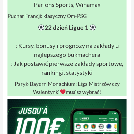
Parions Sports, Winamax
Puchar Francji: klasyczny Om-PSG
22 dzień Ligue 1
: Kursy, bonusy i prognozy na zakłady u
najlepszego bukmachera
: Jak postawić pierwsze zakłady sportowe,
rankingi, statystyki
Paryż-Bayern Monachium
: Liga Mistrzów czy
Walentynki
musisz wybrać!