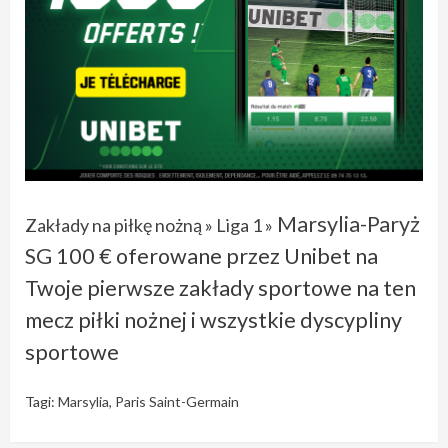
Marsylia-Paryż
Zakłady na piłkę nożną
»
Liga 1
»
SG
100 € oferowane przez Unibet na
Twoje pierwsze zakłady sportowe na ten
mecz piłki nożnej i wszystkie dyscypliny
sportowe
Tagi:
Marsylia
,
Paris Saint-Germain