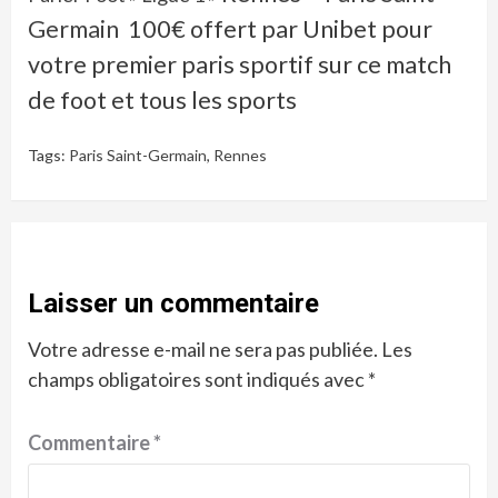
Germain
100€ offert par Unibet pour
votre premier paris sportif sur ce match
de foot et tous les sports
Tags:
Paris Saint-Germain
,
Rennes
Laisser un commentaire
Votre adresse e-mail ne sera pas publiée.
Les
champs obligatoires sont indiqués avec
*
Commentaire
*