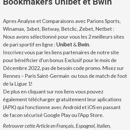
Bookmakers Unibet et Bwin
Apres Analyse et Comparaisons avec Parions Sports,
Winamax, 1xbet, Betway, Betclic, Zebet, Netbet :
Nous avons sélectionné pour vous les 2 meilleurs sites
de pari sportif en ligne :
Unibet
&
Bwin
.
Inscrivez vous par les liens partenaires de notre site
pour bénéficier d'un bonus Exclusif pour le mois de
Décembre 2022, pas de besoin code promo. Misez sur
Rennes – Paris Saint-Germain ou tous de match de foot
de la Ligue 1!
De plus en cliquant sur nos liens vous pouvez
également télécharger gratuitement leur aplications
(APK) qui fonctionne avec Android et iOS en passant
de facon sécurisé Google Play ou l'App Store.
Retrouver cette Article en Français, Espagnol, Italien,