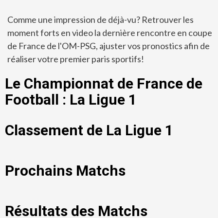
Comme une impression de déjà-vu? Retrouver les
moment forts en video la dernière rencontre en coupe
de France de l'OM-PSG, ajuster vos pronostics afin de
réaliser votre premier paris sportifs!
Le Championnat de France de
Football : La Ligue 1
Classement de La Ligue 1
Prochains Matchs
Résultats des Matchs