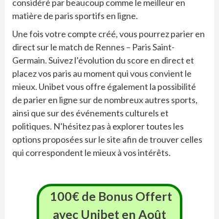
considéré par beaucoup comme le meilleur en
matière de paris sportifs en ligne.
Une fois votre compte créé, vous pourrez parier en
direct sur le match de Rennes – Paris Saint-
Germain. Suivez l’évolution du score en direct et
placez vos paris au moment qui vous convient le
mieux. Unibet vous offre également la possibilité
de parier en ligne sur de nombreux autres sports,
ainsi que sur des événements culturels et
politiques. N’hésitez pas à explorer toutes les
options proposées sur le site afin de trouver celles
qui correspondent le mieux à vos intérêts.
100€ de Bonus Offert
avec Unibet en
Août