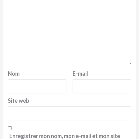
Nom
E-mail
Site web
Enregistrer mon nom, mon e-mail et mon site