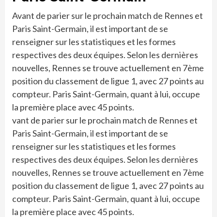
Avant de parier sur le prochain match de Rennes et
Paris Saint-Germain, il est important de se
renseigner sur les statistiques et les formes
respectives des deux équipes. Selon les dernières
nouvelles, Rennes se trouve actuellement en 7ème
position du classement de ligue 1, avec 27 points au
compteur. Paris Saint-Germain, quant à lui, occupe
la première place avec 45 points.
vant de parier sur le prochain match de Rennes et
Paris Saint-Germain, il est important de se
renseigner sur les statistiques et les formes
respectives des deux équipes. Selon les dernières
nouvelles, Rennes se trouve actuellement en 7ème
position du classement de ligue 1, avec 27 points au
compteur. Paris Saint-Germain, quant à lui, occupe
la première place avec 45 points.