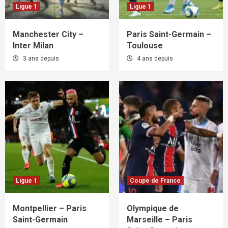
Ligue 1
Ligue 1
Manchester City –
Paris Saint-Germain –
Inter Milan
Toulouse
3 ans depuis
4 ans depuis
Ligue 1
Coupe de France
Montpellier – Paris
Olympique de
Saint-Germain
Marseille – Paris