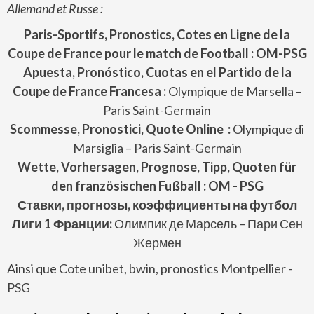
Allemand et Russe :
Paris-Sportifs, Pronostics, Cotes en Ligne de la
Coupe de France pour le match de Football : OM-PSG
Apuesta, Pronóstico, Cuotas en el Partido de
la
Coupe de France
Francesa :
Olympique de Marsella –
Paris Saint-Germain
Scommesse, Pronostici, Quote Online :
Olympique di
Marsiglia – Paris Saint-Germain
Wette, Vorhersagen, Prognose, Tipp, Quoten für
den französischen Fußball : OM - PSG
Ставки, прогнозы, коэффициенты на футбол
Лиги 1 Франции:
Олимпик де Марсель – Пари Сен
Жермен
Ainsi que
Cote unibet, bwin, pronostics Montpellier -
PSG