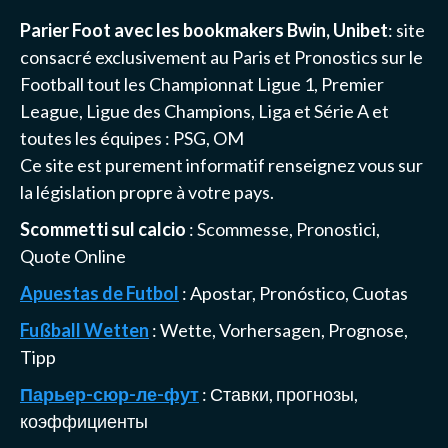
Parier Foot avec les bookmakers Bwin, Unibet
: site
consacré exclusivement au Paris et Pronostics sur le
Football tout les Championnat
Ligue 1
, Premier
League, Ligue des Champions, Liga et Série A et
toutes les équipes :
PSG
, OM
Ce site est purement informatif renseignez vous sur
la législation propre à votre pays.
Scommetti sul calcio
: Scommesse, Pronostici,
Quote Online
Apuestas de Futbol
: Apostar, Pronóstico, Cuotas
Fußball Wetten
: Wette, Vorhersagen, Prognose,
Tipp
Парьер-сюр-ле-фут
: Ставки, прогнозы,
коэффициенты