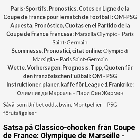
Paris-Sportifs, Pronostics, Cotes en Ligne de la
Coupe de France pour le match de Football : OM-PSG
Apuesta, Pronóstico, Cuotas en el Partido de
la
Coupe de France
Francesa:
Marsella Olympic – Paris
Saint-Germain
Scommesse, Pronostici, citat online:
Olympic di
Marsiglia – Paris Saint-Germain
Wette, Vorhersagen, Prognosis, Tipp, Quoten für
den französischen Fußball: OM - PSG
Instruktioner, planer, kaffe för League 1 Frankrike:
Олимпик де Марсель – Пари Сен Жермен
Såväl som
Unibet odds, bwin, Montpellier – PSG
förutsägelser
Satsa på Classico-chocken från Coupe
de France: Olympique de Marseille -