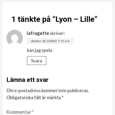
1 tänkte på “
Lyon – Lille
”
lafragette
skriver:
oktober 18, 2008 kl. 5:15 e m
kan jag spela
Svara
Lämna ett svar
Din e-postadress kommer inte publiceras.
Obligatoriska fält är märkta
*
Kommentar
*