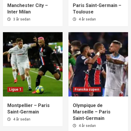
Manchester City –
Paris Saint-Germain –
Inter Milan
Toulouse
3 år sedan
4 år sedan
Ligue 1
Franska cupen
Montpellier – Paris
Olympique de
Saint-Germain
Marseille – Paris
Saint-Germain
4 år sedan
4 år sedan