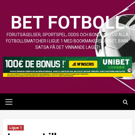
Hoppa
till
BET FOTBOLL
innehållet
FÖRUTSÄGELSER, SPORTSPEL, ODDS OCH BONUSAR FÖR ALLA
FOTBOLLSMATCHER I LIGUE 1 MED BOOKMAKERS UNIBET, BWIN:
SATSA PÅ DET VINNANDE LAGET!
Primär
meny
Ligue 1