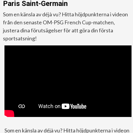
Paris Saint-Germain
Som en känsla av déjà vu? Hitta höjdpunkterna i videon
från den senaste OM-PSG French Cup-matchen,
justera dina förutsägelser för att göra din första
sportsatsning!
Som en känsla av déjà vu? Hitta höjdpunkterna i videon