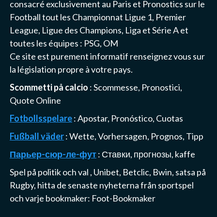
consacré exclusivement au Paris et Pronostics sur le
Football tout les Championnat
Ligue 1
, Premier
League, Ligue des Champions, Liga et Série A et
toutes les équipes :
PSG
, OM
Ce site est purement informatif renseignez vous sur
la législation propre à votre pays.
Scommetti på calcio
: Scommesse, Pronostici,
Quote Online
Fotbollsspelare
: Apostar, Pronóstico, Cuotas
Fußball väder
: Wette, Vorhersagen, Prognos, Tipp
Парьер-сюр-ле-фут
: Ставки, прогнозы, kaffe
Spel på politik och val
,
Unibet, Betclic, Bwin, satsa på
Rugby
, hitta de senaste nyheterna från sportspel
och varje bookmaker:
Foot-Bookmaker