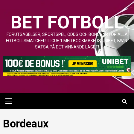
Hoppa
till
BET FOTBOLL
innehållet
FÖRUTSÄGELSER, SPORTSPEL, ODDS OCH BONUSAR FÖR ALLA
FOTBOLLSMATCHER I LIGUE 1 MED BOOKMAKERS UNIBET, BWIN:
SATSA PÅ DET VINNANDE LAGET!
Primär
meny
Bordeaux