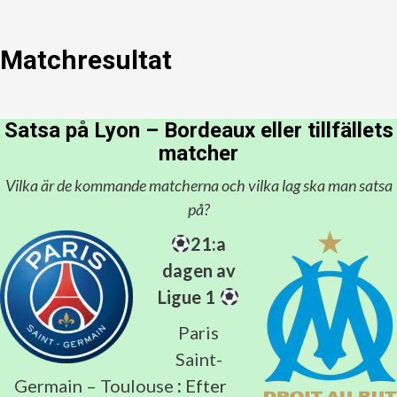
Matchresultat
Satsa på Lyon – Bordeaux eller tillfällets
matcher
Vilka är de kommande matcherna och vilka lag ska man satsa
på?
21:a
dagen av
Ligue 1
Paris
Saint-
Germain – Toulouse
:
Efter