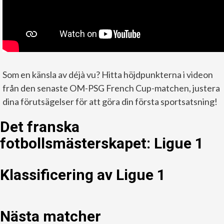
Som en känsla av déjà vu? Hitta höjdpunkterna i videon
från den senaste OM-PSG French Cup-matchen, justera
dina förutsägelser för att göra din första sportsatsning!
Det franska
fotbollsmästerskapet: Ligue 1
Klassificering av Ligue 1
Nästa matcher