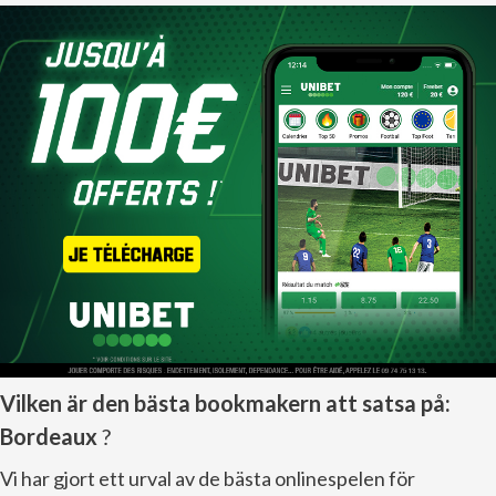
Vilken är den bästa bookmakern att satsa på:
Bordeaux
?
Vi har gjort ett urval av de bästa onlinespelen för