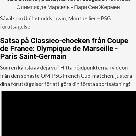
Олимпик де Марсель – Пари Сен Жермен
Såväl som
Unibet odds, bwin, Montpellier – PSG
förutsägelser
Satsa på Classico-chocken från Coupe
de France: Olympique de Marseille -
Paris Saint-Germain
Som en känsla av déjà vu? Hitta höjdpunkterna i videon
från den senaste OM-PSG French Cup-matchen, justera
dina förutsägelser för att göra din första sportsatsning!