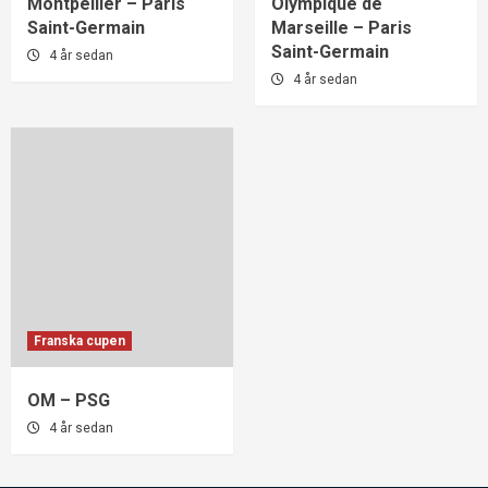
Montpellier – Paris
Olympique de
Saint-Germain
Marseille – Paris
Saint-Germain
4 år sedan
4 år sedan
Franska cupen
OM – PSG
4 år sedan