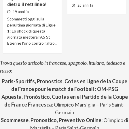
dietro il rettilineo!
20 anni fa
19 anni fa
Scommetti oggi sulla
penultima giornata di Ligue
1! Lo shock di questa
giornata metterà l'AS St
Etienne l'uno contro l'altro...
Trova questo articolo in francese, spagnolo, italiano, tedesco e
russo:
Paris-Sportifs, Pronostics, Cotes en Ligne de la Coupe
de France pour le match de Football : OM-PSG
Apuesta, Pronóstico, Cuotas en el Partido de
la Coupe
de France
Francesca:
Olimpico Marsiglia – Paris Saint-
Germain
Scommesse, Pronostico, Preventivo Online:
Olimpico di
Marsiglia – Paris Saint-Germain