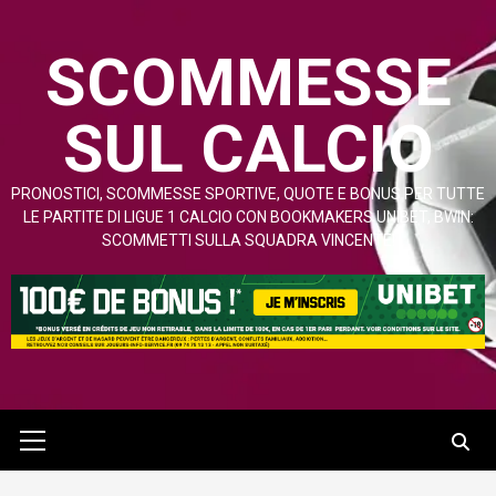
Salta
al
SCOMMESSE
contenuto
SUL CALCIO
PRONOSTICI, SCOMMESSE SPORTIVE, QUOTE E BONUS PER TUTTE
LE PARTITE DI LIGUE 1 CALCIO CON BOOKMAKERS UNIBET, BWIN:
SCOMMETTI SULLA SQUADRA VINCENTE!
Menù
primario