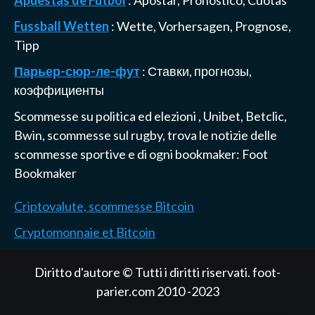
Fussball Wetten
: Wette, Vorhersagen, Prognose,
Tipp
Парьер-сюр-ле-фут
: Ставки, прогнозы,
коэффициенты
Scommesse su politica ed elezioni
,
Unibet, Betclic,
Bwin, scommesse sul rugby
, trova le notizie delle
scommesse sportive e di ogni bookmaker:
Foot
Bookmaker
Criptovalute, scommesse Bitcoin
Cryptomonnaie et Bitcoin
Diritto d'autore © Tutti i diritti riservati. foot-
parier.com 2010 -2023