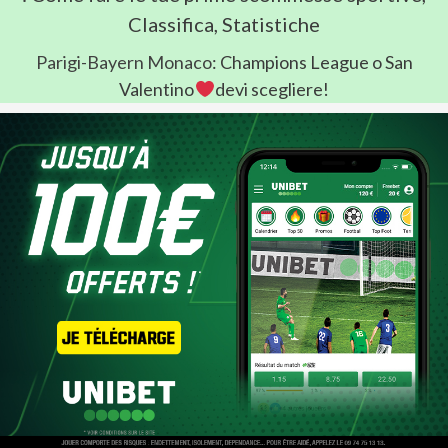
Classifica, Statistiche
Parigi-Bayern Monaco
: Champions League o San
Valentino
devi scegliere!