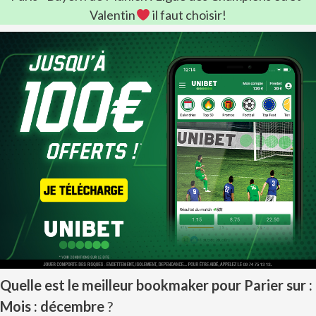
Valentin
il faut choisir!
Quelle est le meilleur bookmaker pour Parier sur :
Mois :
décembre
?