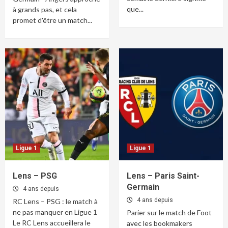
que...
à grands pas, et cela
promet d'être un match...
Ligue 1
Ligue 1
Lens – PSG
Lens – Paris Saint-
Germain
4 ans depuis
4 ans depuis
RC Lens – PSG : le match à
ne pas manquer en Ligue 1
Parier sur le match de Foot
Le RC Lens accueillera le
avec les bookmakers