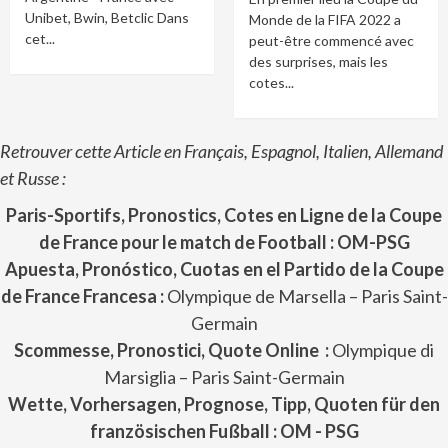
Unibet, Bwin, Betclic Dans
Monde de la FIFA 2022 a
cet...
peut-être commencé avec
des surprises, mais les
cotes...
Retrouver cette Article en Français, Espagnol, Italien, Allemand
et Russe :
Paris-Sportifs, Pronostics, Cotes en Ligne de la Coupe
de France pour le match de Football : OM-PSG
Apuesta, Pronóstico, Cuotas en el Partido de
la Coupe
de France
Francesa :
Olympique de Marsella – Paris Saint-
Germain
Scommesse, Pronostici, Quote Online :
Olympique di
Marsiglia – Paris Saint-Germain
Wette, Vorhersagen, Prognose, Tipp, Quoten für den
französischen Fußball : OM - PSG