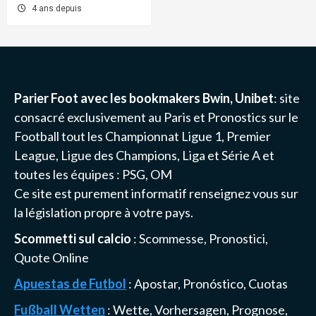
4 ans depuis
Parier Foot avec les bookmakers Bwin, Unibet
: site
consacré exclusivement au Paris et Pronostics sur le
Football tout les Championnat
Ligue 1
, Premier
League, Ligue des Champions, Liga et Série A et
toutes les équipes :
PSG
, OM
Ce site est purement informatif renseignez vous sur
la législation propre à votre pays.
Scommetti sul calcio
: Scommesse, Pronostici,
Quote Online
Apuestas de Futbol
: Apostar, Pronóstico, Cuotas
Fußball Wetten
: Wette, Vorhersagen, Prognose,