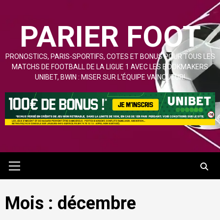
Aller
au
PARIER FOOT
contenu
PRONOSTICS, PARIS-SPORTIFS, COTES ET BONUS POUR TOUS LES
MATCHS DE FOOTBALL DE LA LIGUE 1 AVEC LES BOOKMAKERS
UNIBET, BWIN : MISER SUR L'ÉQUIPE VAINQUEUR!
Menu
primaire
Mois :
décembre