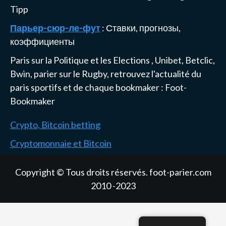
Tipp
Парьер-сюр-ле-фут
: Ставки, прогнозы,
коэффициенты
Paris sur la Politique et les Elections
,
Unibet, Betclic,
Bwin, parier sur le Rugby
, retrouvez l'actualité du
paris sportifs et de chaque bookmaker :
Foot-
Bookmaker
Crypto, Bitcoin betting
Cryptomonnaie et Bitcoin
Copyright © Tous droits réservés. foot-parier.com
2010 -2023