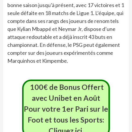
bonne saison jusqu’à présent, avec 17 victoires et 1
seule défaite en 18 matchs de Ligue 1. L’équipe, qui
compte dans ses rangs des joueurs de renom tels
que Kylian Mbappé et Neymar Jr, dispose d’une
attaque redoutable et a déjà inscrit 43 buts en
championnat. En défense, le PSG peut également
compter sur des joueurs expérimentés comme
Marquinhos et Kimpembe.
100€ de Bonus Offert
avec Unibet en
Août
Pour votre 1er Pari sur le
Foot et tous les Sports:
Cliquez ici