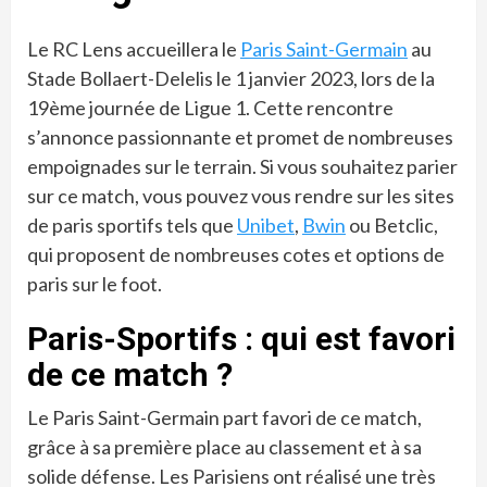
Le RC Lens accueillera le
Paris Saint-Germain
au
Stade Bollaert-Delelis le 1 janvier 2023, lors de la
19ème journée de Ligue 1. Cette rencontre
s’annonce passionnante et promet de nombreuses
empoignades sur le terrain. Si vous souhaitez parier
sur ce match, vous pouvez vous rendre sur les sites
de paris sportifs tels que
Unibet
,
Bwin
ou Betclic,
qui proposent de nombreuses cotes et options de
paris sur le foot.
Paris-Sportifs : qui est favori
de ce match ?
Le Paris Saint-Germain part favori de ce match,
grâce à sa première place au classement et à sa
solide défense. Les Parisiens ont réalisé une très