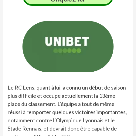
Le RC Lens, quant à lui, a connu un début de saison
plus difficile et occupe actuellement la 13ème
place du classement. L’équipe a tout de même
réussi à remporter quelques victoires importantes,
notamment contre l’Olympique Lyonnais et le
Stade Rennais, et devrait donc être capable de