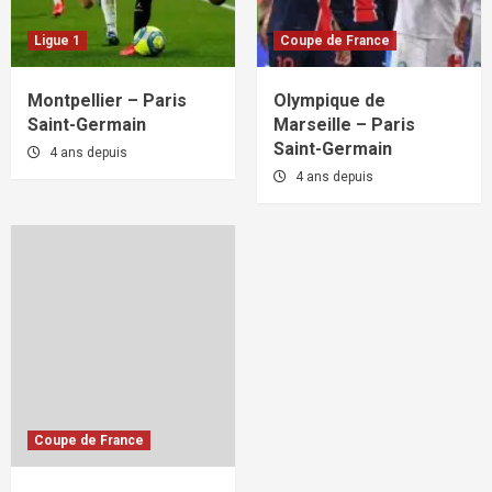
Ligue 1
Coupe de France
Montpellier – Paris
Olympique de
Saint-Germain
Marseille – Paris
Saint-Germain
4 ans depuis
4 ans depuis
Coupe de France