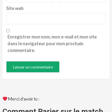
Site web
Enregistrer mon nom, mon e-mail et mon site
dans le navigateur pour mon prochain
commentaire.
Merci d'avoir lu :
Comment Parier sur le match