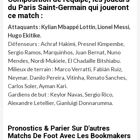
du Paris Saint-Germain qui joueront
ce match :
Attaquants : Kylian Mbappé Lottin, Lionel Messi,
Hugo Ekitike.
Défenseurs : Achraf Hakimi, Presnel Kimpembe,
Sergio Ramos, Marquinhos, Juan Bernat, Nuno
Mendes, Nordi Mukiele, El Chadaille Bitshiabu.
Milieux de terrain : Marco Verratti, Fabián Ruiz,
Neymar, Danilo Pereira, Vitinha, Renato Sanches,
Carlos Soler, Ayman Kari.
Gardiens de but : Keylor Navas, Sergio Rico,
Alexandre Letellier, Gianluigi Donnarumma.
Pronostics & Parier Sur D'autres
Matchs De Foot Avec Les Bookmakers