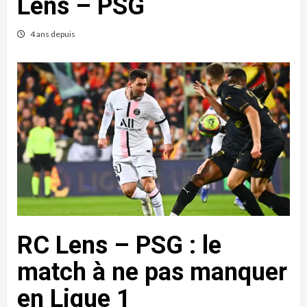
Lens – PSG
4 ans depuis
RC Lens – PSG : le
match à ne pas manquer
en Ligue 1