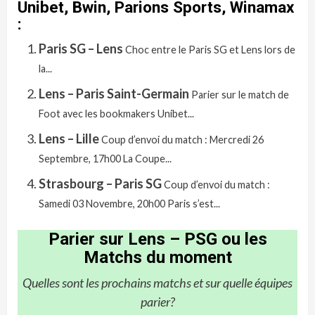
Unibet, Bwin, Parions Sports, Winamax
:
Paris SG – Lens
Choc entre le Paris SG et Lens lors de
la...
Lens – Paris Saint-Germain
Parier sur le match de
Foot avec les bookmakers Unibet...
Lens – Lille
Coup d’envoi du match : Mercredi 26
Septembre, 17h00 La Coupe...
Strasbourg – Paris SG
Coup d’envoi du match :
Samedi 03 Novembre, 20h00 Paris s’est...
Parier sur Lens – PSG ou les
Matchs du moment
Quelles sont les prochains matchs et sur quelle équipes
parier?