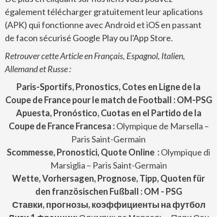
également télécharger gratuitement leur aplications
(APK) qui fonctionne avec Android et iOS en passant
de facon sécurisé Google Play ou l'App Store.
Retrouver cette Article en Français, Espagnol, Italien,
Allemand et Russe :
Paris-Sportifs, Pronostics, Cotes en Ligne de la
Coupe de France pour le match de Football : OM-PSG
Apuesta, Pronóstico, Cuotas en el Partido de
la
Coupe de France
Francesa :
Olympique de Marsella –
Paris Saint-Germain
Scommesse, Pronostici, Quote Online :
Olympique di
Marsiglia – Paris Saint-Germain
Wette, Vorhersagen, Prognose, Tipp, Quoten für
den französischen Fußball : OM - PSG
Ставки, прогнозы, коэффициенты на футбол