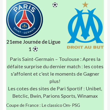
21eme Journée de Ligue
1
Paris Saint-Germain – Toulouse
:
Apres la
défaite surprise du dernier match : les cotes
s'affolent et c'est le moments de Gagner
plus!
Les cotes des sites de Pari Sportif : Unibet,
Betclic, Bwin, Parions Sports, Winamax
Coupe de France : Le classico Om- PSG