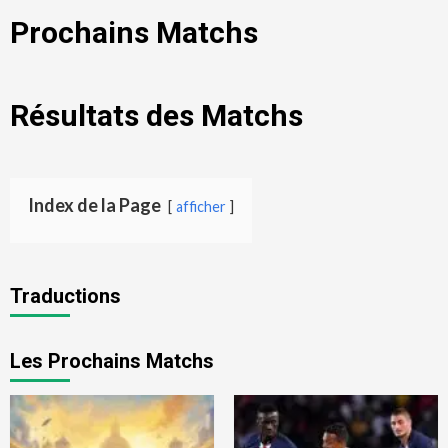
Prochains Matchs
Résultats des Matchs
Index de la Page
afficher
Traductions
Les Prochains Matchs