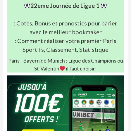
22eme Journée de Ligue 1
: Cotes, Bonus et pronostics pour parier
avec le meilleur bookmaker
: Comment réaliser votre premier Paris
Sportifs, Classement, Statistique
Paris - Bayern de Munich
: Ligue des Champions ou
St-Valentin
il faut choisir!