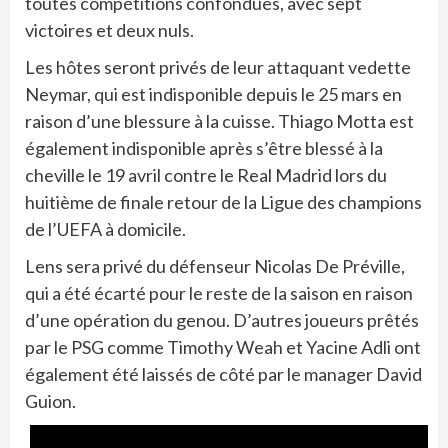
toutes compétitions confondues, avec sept
victoires et deux nuls.
Les hôtes seront privés de leur attaquant vedette
Neymar, qui est indisponible depuis le 25 mars en
raison d’une blessure à la cuisse. Thiago Motta est
également indisponible après s’être blessé à la
cheville le 19 avril contre le Real Madrid lors du
huitième de finale retour de la Ligue des champions
de l’UEFA à domicile.
Lens sera privé du défenseur Nicolas De Préville,
qui a été écarté pour le reste de la saison en raison
d’une opération du genou. D’autres joueurs prêtés
par le PSG comme Timothy Weah et Yacine Adli ont
également été laissés de côté par le manager David
Guion.