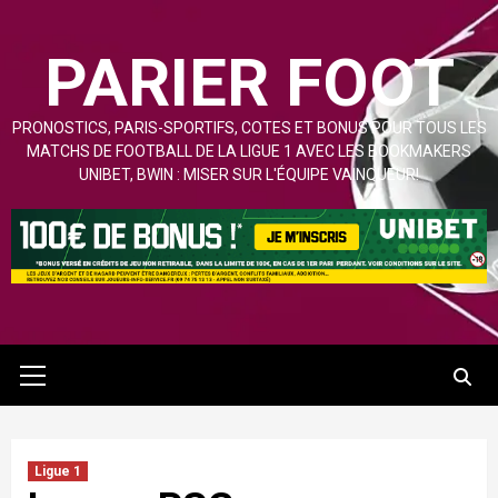
Aller
au
PARIER FOOT
contenu
PRONOSTICS, PARIS-SPORTIFS, COTES ET BONUS POUR TOUS LES
MATCHS DE FOOTBALL DE LA LIGUE 1 AVEC LES BOOKMAKERS
UNIBET, BWIN : MISER SUR L'ÉQUIPE VAINQUEUR!
Menu
primaire
Ligue 1