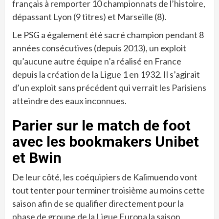
français à remporter 10 championnats de l’histoire,
dépassant Lyon (9 titres) et Marseille (8).
Le PSG a également été sacré champion pendant 8
années consécutives (depuis 2013), un exploit
qu’aucune autre équipe n’a réalisé en France
depuis la création de la Ligue 1 en 1932. Il s’agirait
d’un exploit sans précédent qui verrait les Parisiens
atteindre des eaux inconnues.
Parier sur le match de foot
avec les bookmakers Unibet
et Bwin
De leur côté, les coéquipiers de Kalimuendo vont
tout tenter pour terminer troisième au moins cette
saison afin de se qualifier directement pour la
phase de groupe de la Ligue Europa la saison