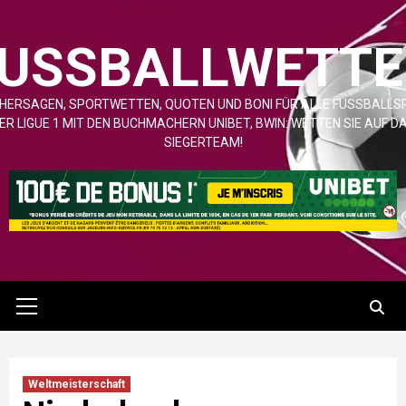
Zum
Inhalt
USSBALLWETTEN
springen
HERSAGEN, SPORTWETTEN, QUOTEN UND BONI FÜR ALLE FUSSBALLSPIE
R LIGUE 1 MIT DEN BUCHMACHERN UNIBET, BWIN: WETTEN SIE AUF DAS
IEGERTEAM!
Hauptmenü
Weltmeisterschaft