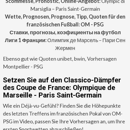
Scommesse, Pronostic, Online-Angebot:
Olympic di
Marsiglia – Paris Saint-Germain
Wette, Prognosen, Prognose, Tipp, Quoten für den
französischen Fußball: OM - PSG
Ставки, прогнозы, коэфициенты на футбол
Лиги 1 Франции:
Олимпик де Марсель – Пари Сен
Жермен
Ebenso gut wie
Quoten unibet, bwin, Vorhersagen
Montpellier - PSG
Setzen Sie auf den Classico-Dämpfer
des Coupe de France: Olympique de
Marseille - Paris Saint-Germain
Wie ein Déjà-vu-Gefühl? Finden Sie die Höhepunkte
des letzten Treffens im französischen Pokal von OM-
PSG im Video, passen Sie Ihre Vorhersagen an, um Ihre
ersten Sportwetten abzuschließen!