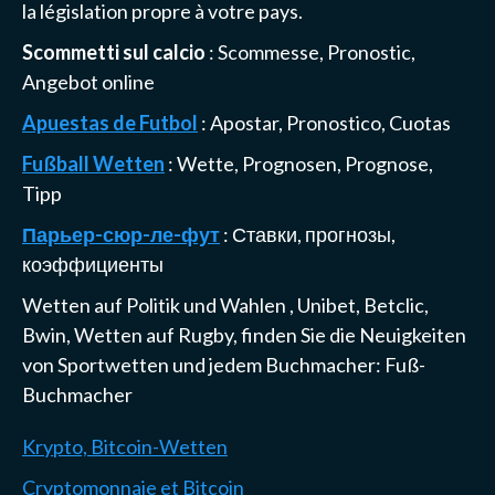
la législation propre à votre pays.
Scommetti sul calcio
: Scommesse, Pronostic,
Angebot online
Apuestas de Futbol
: Apostar, Pronostico, Cuotas
Fußball Wetten
: Wette, Prognosen, Prognose,
Tipp
Парьер-сюр-ле-фут
: Ставки, прогнозы,
коэффициенты
Wetten auf Politik und Wahlen
,
Unibet, Betclic,
Bwin, Wetten auf Rugby
, finden Sie die Neuigkeiten
von Sportwetten und jedem Buchmacher:
Fuß-
Buchmacher
Krypto, Bitcoin-Wetten
Cryptomonnaie et Bitcoin