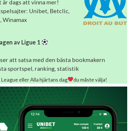
 är dags att vinna mer!
pelsajter: Unibet, Betclic,
s, Winamax
agen av Ligue 1
lser att satsa med den bästa bookmakern
ta sportspel, ranking, statistik
League eller Alla hjärtans dag
du måste välja!