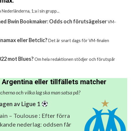
amax:
 Nederländerna, 1:a i sin grupp...
e med Bwin Bookmaker: Odds och förutsägelser
VM-
namax eller Betclic?
Det är snart dags för VM-finalen
022 mot Blues?
Om hela redaktionen stödjer och förutspår
rgentina eller tillfällets matcher
herna och vilka lag ska man satsa på?
agen av Ligue 1
ain – Toulouse
:
Efter förra
kande nederlag: oddsen får