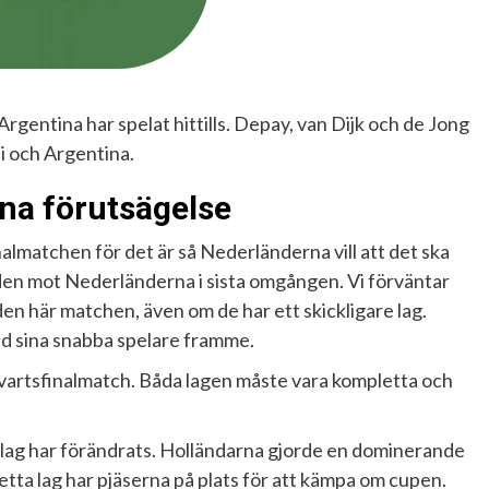
Argentina har spelat hittills. Depay, van Dijk och de Jong
si och Argentina.
na förutsägelse
almatchen för det är så Nederländerna vill att det ska
iden mot Nederländerna i sista omgången. Vi förväntar
den här matchen, även om de har ett skickligare lag.
ed sina snabba spelare framme.
kvartsfinalmatch. Båda lagen måste vara kompletta och
lag har förändrats. Holländarna gjorde en dominerande
tta lag har pjäserna på plats för att kämpa om cupen.