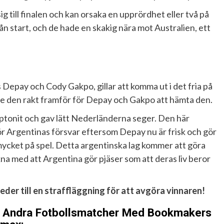
ig till finalen och kan orsaka en upprördhet eller två på
ån start, och de hade en skakig nära mot Australien, ett
Depay och Cody Gakpo, gillar att komma ut i det fria på
 de den rakt framför för Depay och Gakpo att hämta den.
yptonit och gav lätt Nederländerna seger. Den här
r Argentinas försvar eftersom Depay nu är frisk och gör
mycket på spel. Detta argentinska lag kommer att göra
äkna med att Argentina gör pjäser som att deras liv beror
eder till en straffläggning för att avgöra vinnaren!
å Andra Fotbollsmatcher Med Bookmakers