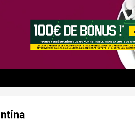
ntina