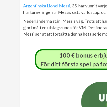
Argentinska Lionel Messi
, 35, har vunnit var
här turneringen är Messis sista världscup, och
Nederländerna står i Messis väg. Trots att h
gjort mål i en utslagsrunda för VM. Det ändra
Messi ser ut att fortsätta denna heta serie 
100 € bonus erbj
För ditt första spel på fo