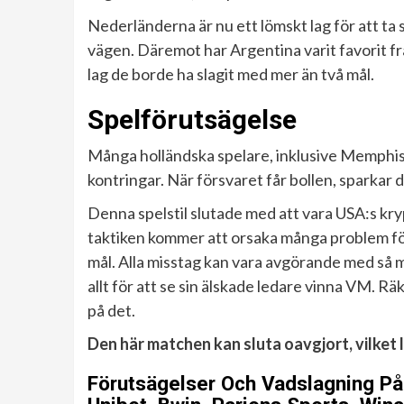
Nederländerna är nu ett lömskt lag för att ta s
vägen. Däremot har Argentina varit favorit fr
lag de borde ha slagit med mer än två mål.
Spelförutsägelse
Många holländska spelare, inklusive Memphis 
kontringar. När försvaret får bollen, sparkar
Denna spelstil slutade med att vara USA:s kr
taktiken kommer att orsaka många problem fö
mål. Alla misstag kan vara avgörande med så 
allt för att se sin älskade ledare vinna VM. R
på det.
Den här matchen kan sluta oavgjort, vilket l
Förutsägelser Och Vadslagning P