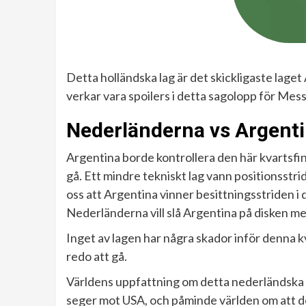
Detta holländska lag är det skickligaste laget 
verkar vara spoilers i detta sagolopp för Mes
Nederländerna vs Argenti
Argentina borde kontrollera den här kvartsfin
gå. Ett mindre tekniskt lag vann positionsstr
oss att Argentina vinner besittningsstriden i 
Nederländerna vill slå Argentina på disken m
Inget av lagen har några skador inför denna 
redo att gå.
Världens uppfattning om detta nederländska 
seger mot USA, och påminde världen om att de