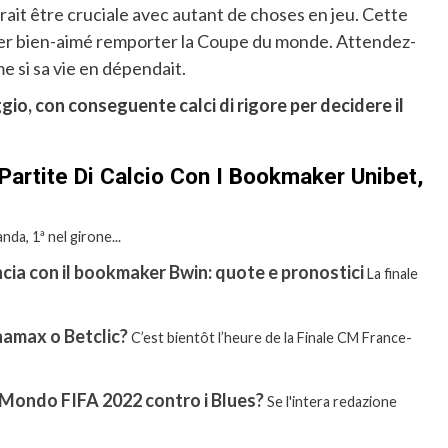
ait être cruciale avec autant de choses en jeu. Cette
ader bien-aimé remporter la Coupe du monde. Attendez-
e si sa vie en dépendait.
io, con conseguente calci di rigore per decidere il
artite Di Calcio Con I Bookmaker Unibet,
nda, 1ª nel girone...
cia con il bookmaker Bwin: quote e pronostici
La finale
namax o Betclic?
C’est bientôt l’heure de la Finale CM France-
l Mondo FIFA 2022 contro i Blues?
Se l'intera redazione