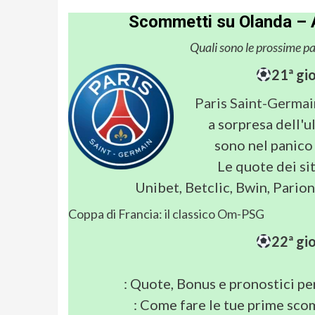
Scommetti su Olanda – 
Quali sono le prossime pa
21ª gi
Paris Saint-Germai
a sorpresa dell'ul
sono nel panico 
Le quote dei si
Unibet, Betclic, Bwin, Pario
Coppa di Francia: il classico Om-PSG
22ª gi
: Quote, Bonus e pronostici p
: Come fare le tue prime scom