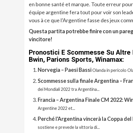
en bonne santé et marque. Toute erreur pourr
équipe argentine fera tout pour voir son le
vous à ce que l’Argentine fasse des jeux comm
Questa partita potrebbe finire con un paregg
vincitore!
Pronostici E Scommesse Su Altre P
Bwin, Parions Sports, Winamax:
Norvegia – Paesi Bassi
Olanda in pericolo Ola
Scommesse sulla finale Argentina – Fran
dei Mondiali 2022 tra Argentina...
Francia – Argentina Finale CM 2022: Wi
Argentine 2022 et...
Perché l'Argentina vincerà la Coppa de
sostiene e prevede la vittoria di...