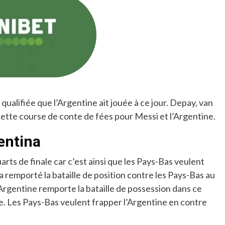
qualifiée que l’Argentine ait jouée à ce jour. Depay, van
 cette course de conte de fées pour Messi et l’Argentine.
entina
rts de finale car c’est ainsi que les Pays-Bas veulent
a remporté la bataille de position contre les Pays-Bas au
Argentine remporte la bataille de possession dans ce
ée. Les Pays-Bas veulent frapper l’Argentine en contre