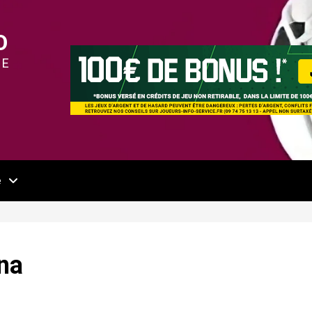
O
 E
e
na