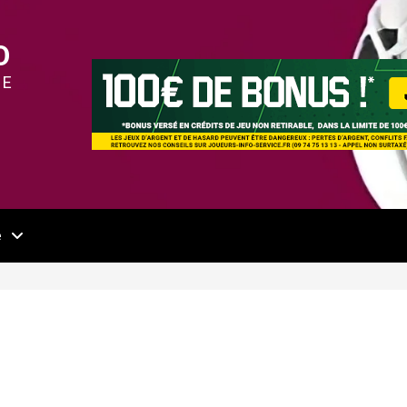
O
 E
e