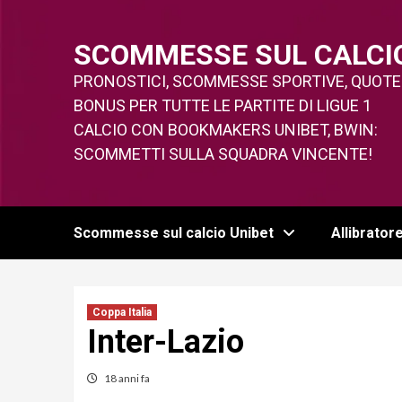
Salta
al
SCOMMESSE SUL CALCI
contenuto
PRONOSTICI, SCOMMESSE SPORTIVE, QUOTE
BONUS PER TUTTE LE PARTITE DI LIGUE 1
CALCIO CON BOOKMAKERS UNIBET, BWIN:
SCOMMETTI SULLA SQUADRA VINCENTE!
Scommesse sul calcio Unibet
Allibrator
Coppa Italia
Inter-Lazio
18 anni fa