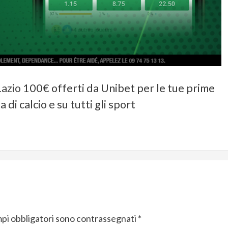
Lazio
100€ offerti da Unibet per le tue prime
i calcio e su tutti gli sport
mpi obbligatori sono contrassegnati
*