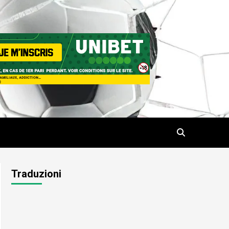
Traduzioni