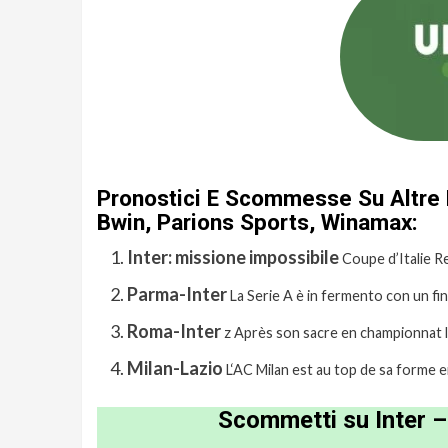
Pronostici E Scommesse Su Altre P
Bwin, Parions Sports, Winamax:
Inter: missione impossibile
Coupe d’Italie Re
Parma-Inter
La Serie A è in fermento con un fina
Roma-Inter
z Après son sacre en championnat le
Milan-Lazio
L‘AC Milan est au top de sa forme en
Scommetti su Inter –