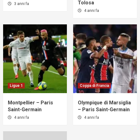
Tolosa
3 anni fa
4 anni fa
Ligue 1
Coppa di Francia
Montpellier – Paris
Olympique di Marsiglia
Saint-Germain
– Paris Saint-Germain
4 anni fa
4 anni fa