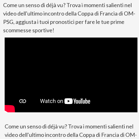
Come un senso di déjà vu? Trova i momenti salienti nel
video dell'ultimo incontro della Coppa di Francia di OM-
PSG, aggiusta i tuoi pronostici per fare le tue prime
scommesse sportive!
Come un senso di déjà vu? Trova i momenti salienti nel
video dell'ultimo incontro della Coppa di Francia di OM-