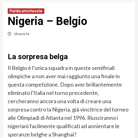
Partita amichevole
Nigeria – Belgio
18 anni fa
La sorpresa belga
Il Belgio è l'unica squadra in queste semifinali
olimpiche a non aver mai raggiunto una finale in
questa competizione. Dopo aver brillantemente
eliminato l'Italia nel turno precedente,
cercheranno ancora una volta di creare una
sorpresa contro la Nigeria, già vincitrice del torneo
alle Olimpiadi di Atlanta nel 1996. Riusciranno i
nigeriani facilmente qualificati ad annientare le
speranze belghe a Shanghai?