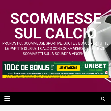
Salta
al
SCOMMESSE
contenuto
SUL CALCIO
PRONOSTICI, SCOMMESSE SPORTIVE, QUOTE E BONUS PER TUTTE
LE PARTITE DI LIGUE 1 CALCIO CON BOOKMAKERS UNIBET, BWIN:
SCOMMETTI SULLA SQUADRA VINCENTE!
Menù
primario