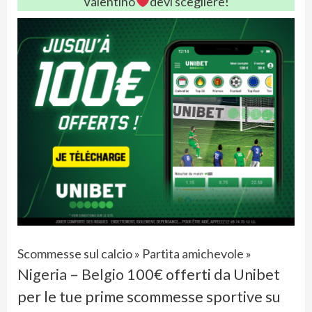
Valentino
devi scegliere!
Scommesse sul calcio
»
Partita amichevole
»
Nigeria – Belgio
100€ offerti da Unibet
per le tue prime scommesse sportive su