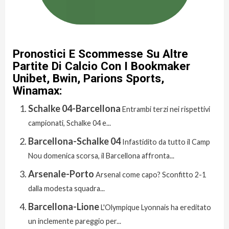
Pronostici E Scommesse Su Altre
Partite Di Calcio Con I Bookmaker
Unibet, Bwin, Parions Sports,
Winamax:
Schalke 04-Barcellona
Entrambi terzi nei rispettivi
campionati, Schalke 04 e...
Barcellona-Schalke 04
Infastidito da tutto il Camp
Nou domenica scorsa, il Barcellona affronta...
Arsenale-Porto
Arsenal come capo? Sconfitto 2-1
dalla modesta squadra...
Barcellona-Lione
L'Olympique Lyonnais ha ereditato
un inclemente pareggio per...