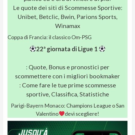
Le quote dei siti di Scommesse Sportive:
Unibet, Betclic, Bwin, Parions Sports,
Winamax
Coppa di Francia: il classico Om-PSG
22ª giornata di Ligue 1
: Quote, Bonus e pronostici per
scommettere con i migliori bookmaker
: Come fare le tue prime scommesse
sportive, Classifica, Statistiche
Parigi-Bayern Monaco
: Champions League o San
Valentino
devi scegliere!