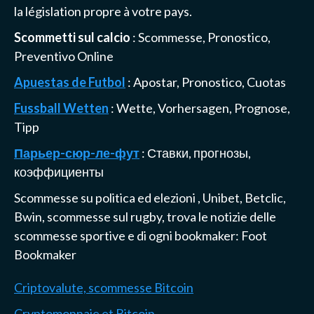
la législation propre à votre pays.
Scommetti sul calcio
: Scommesse, Pronostico,
Preventivo Online
Apuestas de Futbol
: Apostar, Pronostico, Cuotas
Fussball Wetten
: Wette, Vorhersagen, Prognose,
Tipp
Парьер-сюр-ле-фут
: Ставки, прогнозы,
коэффициенты
Scommesse su politica ed elezioni
,
Unibet, Betclic,
Bwin, scommesse sul rugby
, trova le notizie delle
scommesse sportive e di ogni bookmaker:
Foot
Bookmaker
Criptovalute, scommesse Bitcoin
Cryptomonnaie et Bitcoin