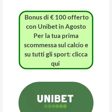
Bonus di € 100 offerto
con Unibet in
Agosto
Per la tua prima
scommessa sul calcio e
su tutti gli sport: clicca
qui