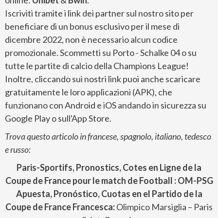
online:
Unibet
&
Bwin
.
Iscriviti tramite i link dei partner sul nostro sito per
beneficiare di un bonus esclusivo per il mese di
dicembre 2022, non è necessario alcun codice
promozionale. Scommetti su Porto - Schalke 04 o su
tutte le partite di calcio della Champions League!
Inoltre, cliccando sui nostri link puoi anche scaricare
gratuitamente le loro applicazioni (APK), che
funzionano con Android e iOS andando in sicurezza su
Google Play o sull'App Store.
Trova questo articolo in francese, spagnolo, italiano, tedesco
e russo:
Paris-Sportifs, Pronostics, Cotes en Ligne de la
Coupe de France pour le match de Football : OM-PSG
Apuesta, Pronóstico, Cuotas en el Partido de
la
Coupe de France
Francesca:
Olimpico Marsiglia – Paris