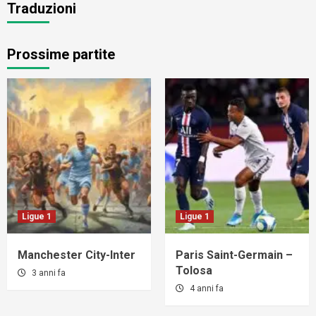
Traduzioni
Prossime partite
Ligue 1
Ligue 1
Manchester City-Inter
Paris Saint-Germain –
Tolosa
3 anni fa
4 anni fa