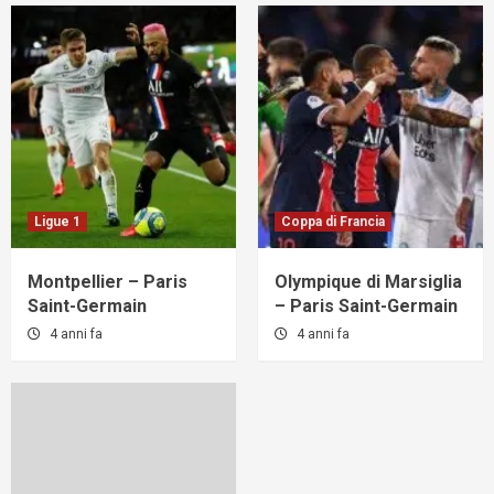
Ligue 1
Coppa di Francia
Montpellier – Paris
Olympique di Marsiglia
Saint-Germain
– Paris Saint-Germain
4 anni fa
4 anni fa